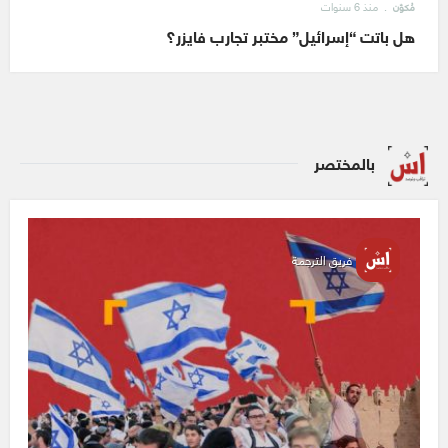
منذ 6 سنوات
مُكوّن
هل باتت “إسرائيل” مختبر تجارب فايزر؟
بالمختصر
فريق الترجمة