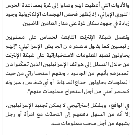
والأدوات التي أعطيت لهم وصلوا إلى غزة بمساعدة الحرس
الثوري الإيراني، إذ يُظهر فحص الهجمات الإلكترونية وجود
زيادة في جهود سكان غزة على مدار العامين الماضيين.
وتعمل شبكة الإنترنت التابعة لحماس على مستويين
رئيسيين كما يقول مصدر من الجيش الإسرائيلي: “إنهم
يحاولون تصيّد المعلومات الاستخباراتية على شبكة الإنترنت
من خلال التسلل إلى هواتف الإسرائيليين الذين تمكّنوا من
تمييزهم بأنهم من الجنود، وبفهم استخباراتي من حيث
المعلومات يحاولون خداع الضبّاط أو أي شخص يميزونه
كعنصر أمني من أجل استخراج معلومات منهم”.
في الواقع، وبشكل إستراتيجي لا يمكن تجنيد الإسرائيليين،
إلا أنه من السهل دفعهم إلى التحدّث مع امرأة أو رجل
يشبهه من أجل سحب معلومات منه.