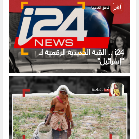
فريق الترجمة
i24 .. القبة الحديدية الرقمية لـ
“إسرائيل”
أفنان كناعنة