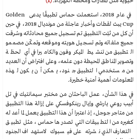
حيوية مثل المطارات ومحطة الكهرباء.
(1)
في عام 2018، استعملت حماس تطبيقًا يدعى Golden
Cup يبث لقطات وأخبار عاجلة من مونديال 2018، في حين
أن كل من ثبّت التطبيق تم تسجيل جميع محادثاته وسُرقت
جميع ملفاته وتم تسجيل هويته وموقعه وتمكّن مصممو
التطبيق من تنشيط الميكروفون والكاميرا في أي لحظة
وتصوير المناطق المحيطة دون علمه، وعلى افتراض أن العديد
من مستخدمي التطبيق جنود، يمكن أن يكون لهذه
المعلومات أهمية أمنية خطيرة.
في هذا الشأن، عمل الباحثان من مختبر سيمانتيك في تل
أبيب روعي يارشي وإيال رينكوفسكي على إزالة هذا التطبيق
من متاجر جوجل، إذ اعتبرا أن هذا التطبيق يعمل لما أعد له
كغيره من التطبيقات التي تصدرها حماس، مثل تطبيق
التعارف الذي نشرته على فيسبوك لاستهداف الجنود