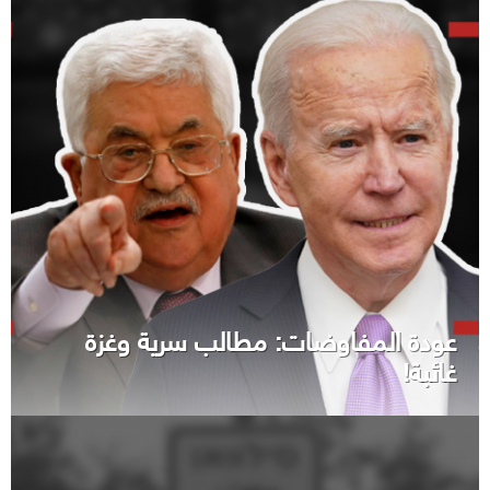
عودة المفاوضات: مطالب سرية وغزة
غائبة!