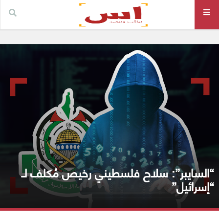
“السايبر”: سلاح فلسطيني رخيص مُكلف لـ
“إسرائيل”