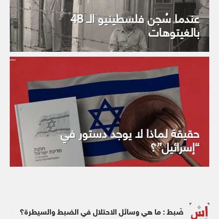
عندما سُجن فلسطينيو الـ 48
بالغيتوهات
حقيقة لماذا لا يوجد دستور في
“إسرائيل”؟
ضَبط : ما هي وسائل الاحتلال في الضبط والسيطرة؟