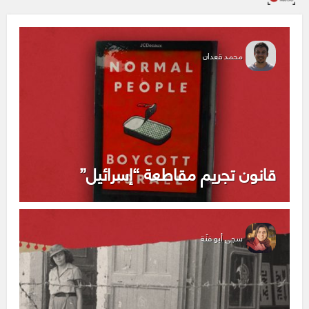
محمد قعدان
قانون تجريم مقاطعة “إسرائيل”
سجى أبو فنّة