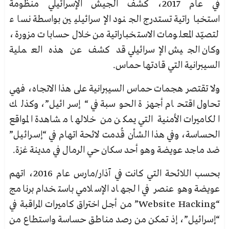
في عام 2017، كشف الجيش الإسرائيلي منظومة
استخباراتية تستدرج الجنود الإسرائيليين بواسطة نساء
لتصيّد المعلومات الاستخباراتية من خلال حسابات مزورة،
وكان الجيش الإسرائيلي قد كشف عن هذه العملية
السيبرانية التي قادتها حماس.
ولا تقتصر هجمات حماس السيبرانية على هذا الاتجاه، فهي
تحاول اقتحام أجهزة الحوسبة في “إسرائيل”، وكذلك
الكاميرات الأمنية التي يمكن من خلالها مشاهدة المواقع
الحساسة، وفي هذا الشأن قُدمت لائحة اتهام في “إسرائيل”
ضد ماجد عويضة وهو أحد سكان حي الرمال في مدينة غزة.
بحسب اللائحة التي كانت في آذار/مارس عام 2016، اتهم
عويضة وهو عنصر في الجهاد الإسلامي باستخدام برنامج
“Website Hacking” من أجل اختراق كاميرات المراقبة في
“إسرائيل”، إذ تمكن من رصد مناطق حساسة واستطاع من