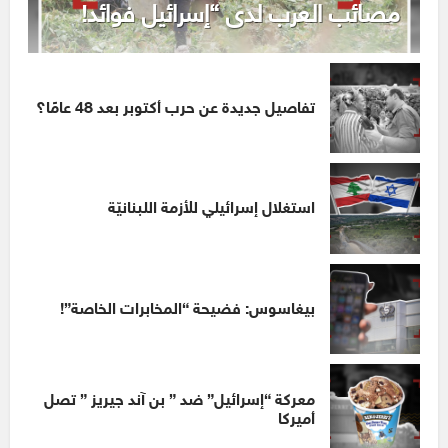
مصائب العرب لدى “إسرائيل فوائد!
تفاصيل جديدة عن حرب أكتوبر بعد 48 عامًا؟
استغلال إسرائيلي للأزمة اللبنانيّة
بيغاسوس: فضيحة “المخابرات الخاصة”!
معركة “إسرائيل” ضد ” بن آند جيريز ” تصل
أميركا