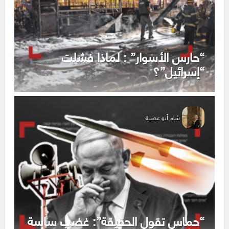
“حارس الأسوار” : لماذا فشلت
“إسرائيل”؟
شام أبو عصبة
“حماس تقول الحقيقة”: غضب ساسة