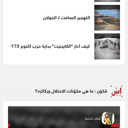
التهجير الصامت لـ الجولان
كيف أدار “الكابينيت” بداية حرب أكتوبر 73؟
مُكوّن : ما هي مكوّنات الاحتلال وركائزه؟
أفنان كناعنة