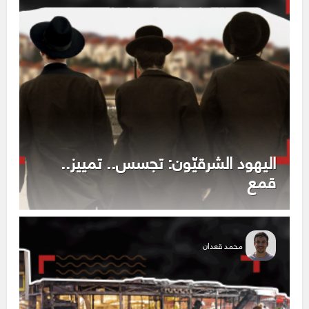
اليهود الشرقيّون: تجسس.. تمييز..
قمع
محمد قعدان