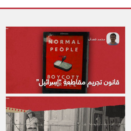
محمد قعدان
قانون تجريم مقاطعة “إسرائيل”