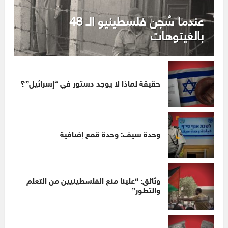
عندما سُجن فلسطينيو الـ 48
بالغيتوهات
حقيقة لماذا لا يوجد دستور في “إسرائيل”؟
وحدة سيف: وحدة قمع إضافية
وثائق: “علينا منع الفلسطينيين من التعلم
والتطور”