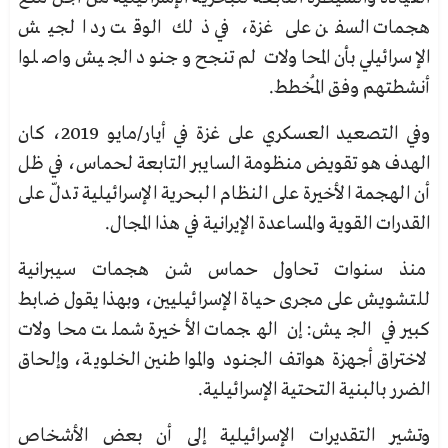
هجمات السفن على غزة، في ذلك الوقت رد الجيش
الإسرائيلي بأن المحاولات لم تنجح وجنود الجيش واصلوا
أنشطتهم وفق المُخطط.
وفي التصعيد العسكري على غزة في أيار/مايو 2019، كان
الهدف هو تقويض منظومة السايبر التابعة لحماس، في ظل
أن الهجمة الأخيرة على النظام البحرية الإسرائيلية تدلّ على
القدرات القوية والمساعدة الإيرانية في هذا المجال.
منذ سنوات تحاول حماس شن هجمات سيبرانية
للتشويش على مجرى حياة الإسرائيليين، وبهذا يقول ضابط
كبير في الجيش: إن الهجمات الأخيرة شملت محاولات
لاختراق أجهزة هواتف الجنود والمواطنين الخلوية، وإلحاق
الضرر بالبنية التحتية الإسرائيلية.
وتشير التقديرات الإسرائيلية إلى أن بعض الأشخاص