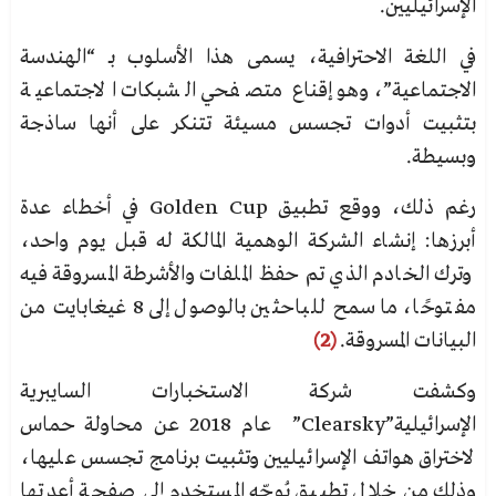
الإسرائيليين.
في اللغة الاحترافية، يسمى هذا الأسلوب بـ “الهندسة
الاجتماعية”، وهو إقناع متصفحي الشبكات الاجتماعية
بتثبيت أدوات تجسس مسيئة تتنكر على أنها ساذجة
وبسيطة.
رغم ذلك، ووقع تطبيق Golden Cup في أخطاء عدة
أبرزها: إنشاء الشركة الوهمية المالكة له قبل يوم واحد،
وترك الخادم الذي تم حفظ الملفات والأشرطة المسروقة فيه
مفتوحًا، ما سمح للباحثين بالوصول إلى 8 غيغابايت من
البيانات المسروقة.
(2)
وكشفت شركة الاستخبارات السايبرية
الإسرائيلية”Clearsky” عام 2018 عن محاولة حماس
لاختراق هواتف الإسرائيليين وتثبيت برنامج تجسس عليها،
وذلك من خلال تطبيق يُوجّه المستخدم إلى صفحة أعدتها