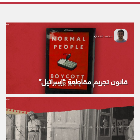
محمد قعدان
قانون تجريم مقاطعة “إسرائيل”