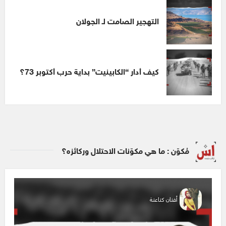
التهجير الصامت لـ الجولان
كيف أدار “الكابينيت” بداية حرب أكتوبر 73؟
مُكوّن : ما هي مكوّنات الاحتلال وركائزه؟
أفنان كناعنة