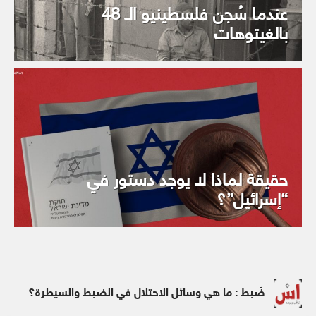
عندما سُجن فلسطينيو الـ 48
بالغيتوهات
حقيقة لماذا لا يوجد دستور في
“إسرائيل”؟
ضَبط : ما هي وسائل الاحتلال في الضبط والسيطرة؟