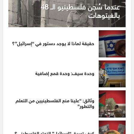
عندما سُجن فلسطينيو الـ 48
بالغيتوهات
حقيقة لماذا لا يوجد دستور في “إسرائيل”؟
وحدة سيف: وحدة قمع إضافية
وثائق: “علينا منع الفلسطينيين من التعلم
والتطور”