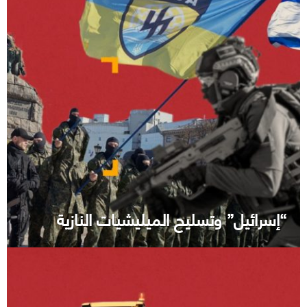
“إسرائيل” وتسليح الميليشيات النازية