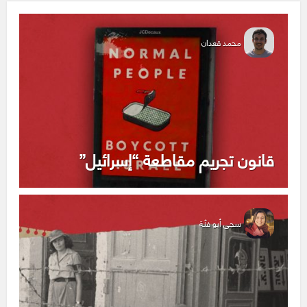
محمد قعدان
قانون تجريم مقاطعة “إسرائيل”
سجى أبو فنّة