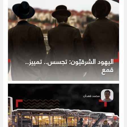
اليهود الشرقيّون: تجسس.. تمييز..
قمع
محمد قعدان