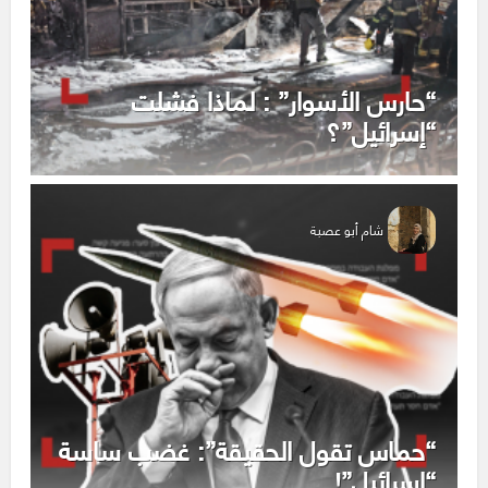
“حارس الأسوار” : لماذا فشلت
“إسرائيل”؟
شام أبو عصبة
“حماس تقول الحقيقة”: غضب ساسة
“إسرائيل”!