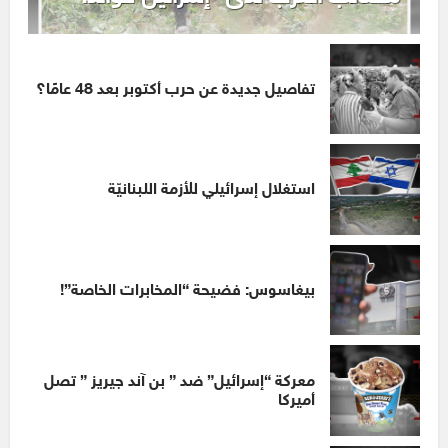
تفاصيل جديدة عن حرب أكتوبر بعد 48 عامًا؟
استغلال إسرائيلي للأزمة اللبنانيّة
بيغاسوس: فضيحة “المخابرات الخاصة”!
معركة “إسرائيل” ضد ” بن آند جيريز ” تصل
أميركا