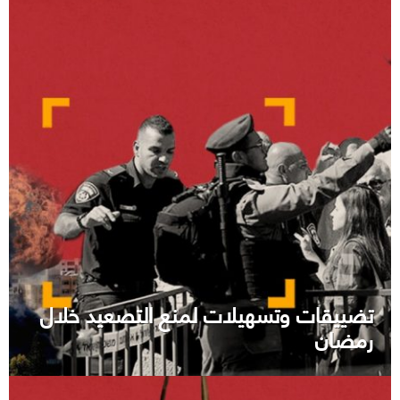
تضييقات وتسهيلات لمنع التصعيد خلال
رمضان