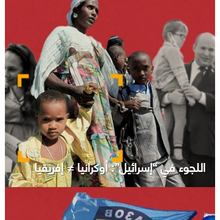
اللجوء في “إسرائيل”: أوكرانيا ≠ إفريقيا