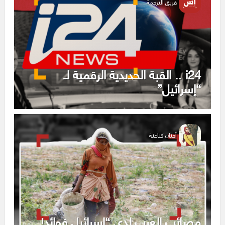
فريق الترجمة
i24 .. القبة الحديدية الرقمية لـ
“إسرائيل”
أفنان كناعنة
مصائب العرب لدى “إسرائيل فوائد!