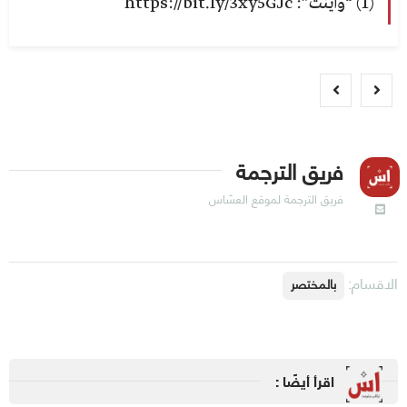
(1) “واينت”: https://bit.ly/3xy5GJc
فريق الترجمة
فريق الترجمة لموقع العسّاس
الاقسام:
بالمختصر
اقرأ أيضًا :