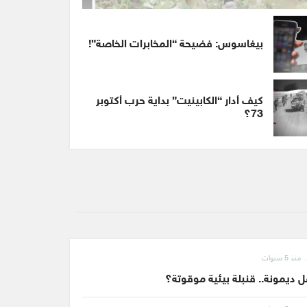
بيغاسوس: فضيحة “المخابرات الخاصة”!
كيف أدار “الكابينيت” بداية حرب أكتوبر
73؟
منذ 5 سنوات
 ديمونة.. قنبلة بيئية موقوتة؟