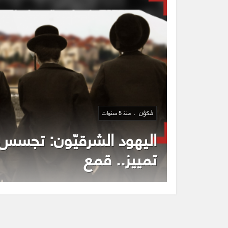
مُكوّن
منذ 5 سنوات
اليهود الشرقيّون: تجسس.
تمييز.. قمع