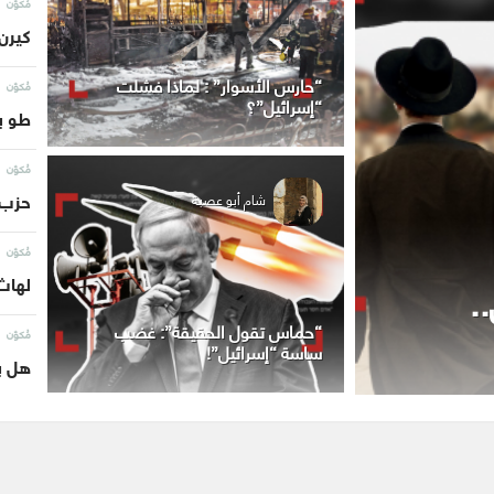
مُكوّن
كيرن 
“حارس الأسوار” : لماذا فشلت
مُكوّن
“إسرائيل”؟
طو ب
مُكوّن
شام أبو عصبة
حزب 
مُكوّن
.
لهاث 
“حماس تقول الحقيقة”: غضب
مُكوّن
ساسة “إسرائيل”!
هل با