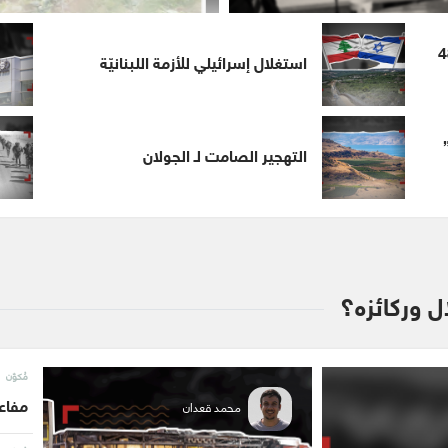
 حرب أكتوبر بعد 48
استغلال إسرائيلي للأزمة اللبنانيّة
التهجير الصامت لـ الجولان
ال وركائزه؟
مُكوّن
محمد قعدان
مفاعل