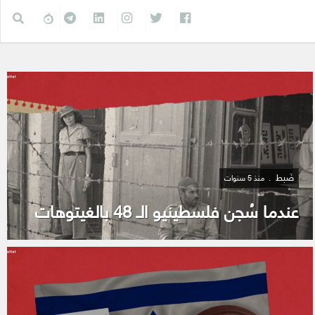
ضَبط
منذ 5 سنوات
عندما سُجن فلسطينيو الـ 48 بالغيتوهات