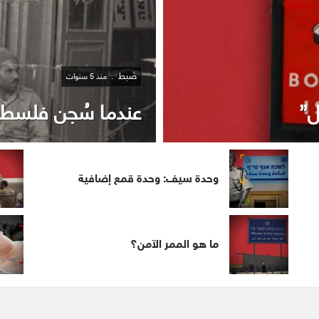
ضَبط
منذ 5 سنوات
ل”
عندما سُجن فلسطينيو الـ 48 
وحدة سيف: وحدة قمع إضافية
ما هو الممر الآمن؟