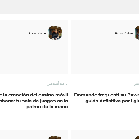
Anas Zaher
Anas Zaher
عين
منذ أسبوعين
e la emoción del casino móvil
Domande frequenti su Pawn
bona: tu sala de juegos en la
guida definitiva per i g
palma de la mano