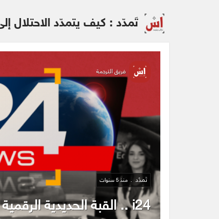
تَمدّد : كيف يتمدّد الاحتلال إل
فريق الترجمة
تَمدّد
منذ 5 سنوات
i24 .. القبة الحديدية الرقمية لـ “إسرائيل”