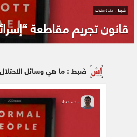
ضَبط
منذ 5 سنوات
قانون تجريم مقاطعة “إسرائ
ضَبط : ما هي وسائل الاحتلا
محمد قعدان