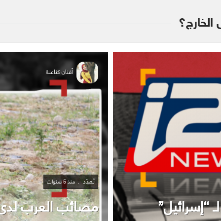
ى الخارج؟
أفنان كناعنة
تَمدّد
منذ 5 سنوات
مصائب العرب لدى “