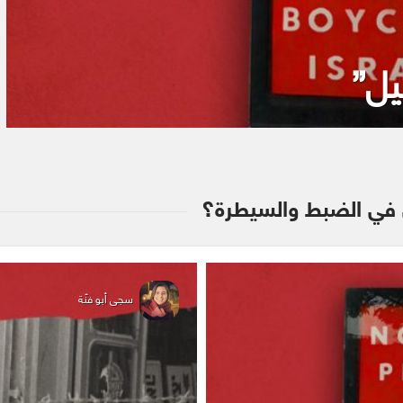
يل”
ل في الضبط والسيطرة؟
سجى أبو فنّة