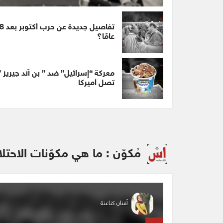
تفاصيل جديدة عن
عامًا؟
معركة “إسرائيل” ضد ” بن آند جيريز ”
تصل أميركا
مُكوّن : ما هي مكوّنات الاحتل
أفنان كناعنة