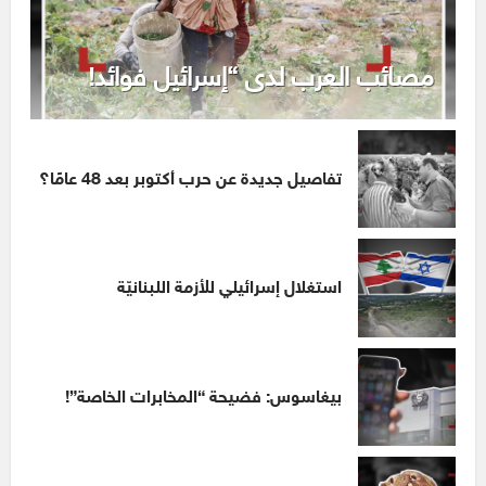
مصائب العرب لدى “إسرائيل فوائد!
تفاصيل جديدة عن حرب أكتوبر بعد 48 عامًا؟
استغلال إسرائيلي للأزمة اللبنانيّة
بيغاسوس: فضيحة “المخابرات الخاصة”!