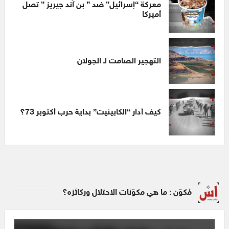
معركة “إسرائيل” ضد ” بن آند جيريز ” تصل
أميركا
التهجير الصامت لـ الجولان
كيف أدار “الكابينيت” بداية حرب أكتوبر 73؟
مُكوّن : ما هي مكوّنات الاحتلال وركائزه؟