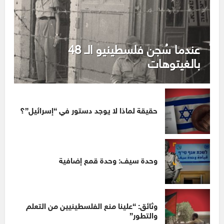
عندما سُجن فلسطينيو الـ 48
بالغيتوهات
حقيقة لماذا لا يوجد دستور في “إسرائيل”؟
وحدة سيف: وحدة قمع إضافية
وثائق: “علينا منع الفلسطينيين من التعلم
والتطور”