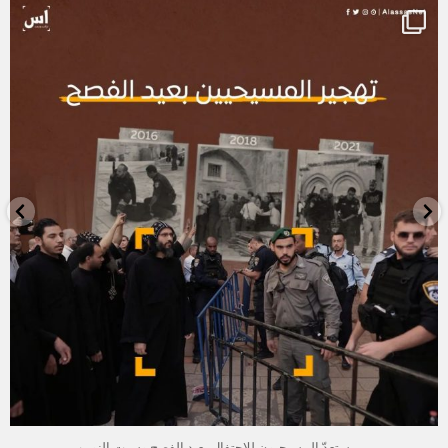
alassasnet
أبريل 23
...
يستعدّ المسيحيون للاحتفال بعيد الفصح وسبت النور ب