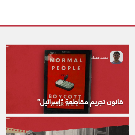
محمد قعدان
قانون تجريم مقاطعة “إسرائيل”