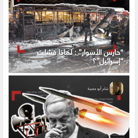
“حارس الأسوار” : لماذا فشلت
“إسرائيل”؟
شام أبو عصبة