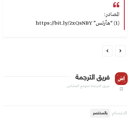
المصادر:
(1) “هآرتس” https://bit.ly/2xQsNBY
فريق الترجمة
فريق الترجمة لموقع العسّاس
الاقسام:
بالمختصر