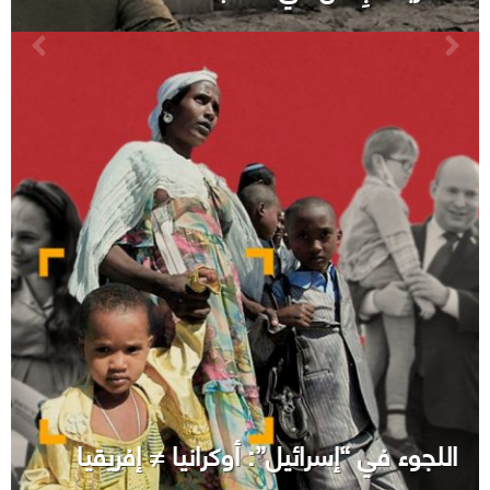
اللجوء في “إسرائيل”: أوكرانيا ≠ إفريقيا