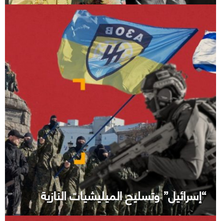
“إسرائيل” وتسليح الميليشيات النازية