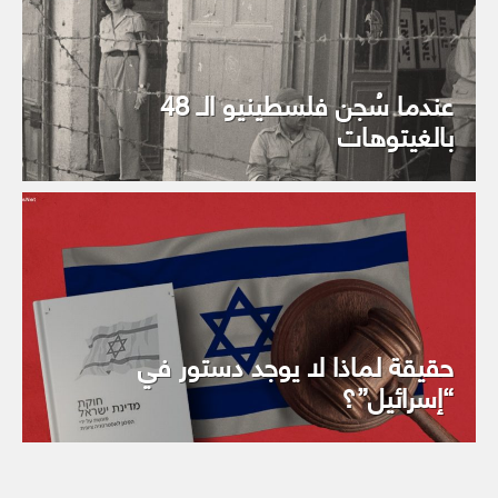
عندما سُجن فلسطينيو الـ 48
بالغيتوهات
حقيقة لماذا لا يوجد دستور في
“إسرائيل”؟