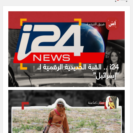
فريق الترجمة
i24 .. القبة الحديدية الرقمية لـ
“إسرائيل”
أفنان كناعنة