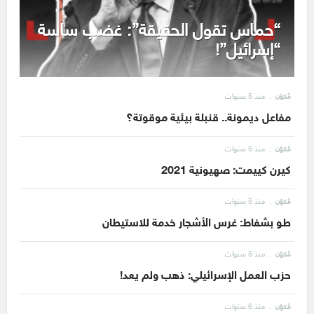
“حماس تقول الحقيقة”: غضب ساسة
“إسرائيل”!
منذ 5 سنوات
مُكوّن
مفاعل ديمونة.. قنبلة بيئية موقوتة؟
منذ 5 سنوات
مُكوّن
كيرن كييمت: صهيونية 2021
منذ 5 سنوات
مُكوّن
طو بشفاط: غرس الأشجار خدمة للاستيطان
منذ 5 سنوات
مُكوّن
حزب العمل الإسرائيلي: ذهب ولم يعد!
منذ 6 سنوات
مُكوّن