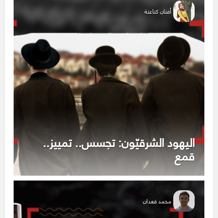
أفنان كناعنة
اليهود الشرقيّون: تجسس.. تمييز..
قمع
محمد قعدان