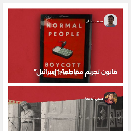
محمد قعدان
قانون تجريم مقاطعة “إسرائيل”
سجى أبو فنّة