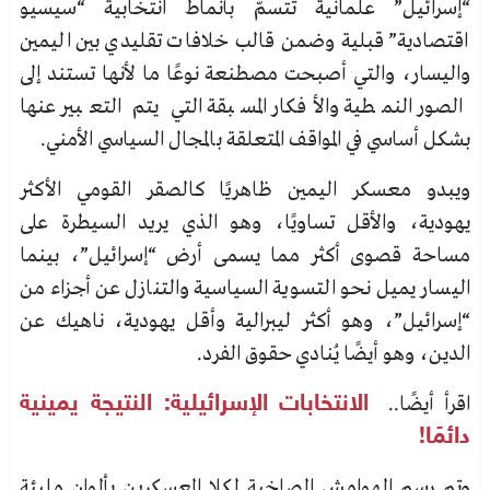
“إسرائيل” علمانية تتسمّ بأنماط انتخابية “سيسيو
اقتصادية” قبلية وضمن قالب خلافات تقليدي بين اليمين
واليسار،
والتي أصبحت مصطنعة نوعًا ما لأنها تستند إلى
الصور النمطية والأفكار المسبقة التي يتم التعبير عنها
بشكل أساسي
في المواقف المتعلقة بالمجال السياسي الأمني.
ويبدو معسكر اليمين ظاهريًا كالصقر القومي الأكثر
يهودية، والأقل تساويًا، وهو الذي يريد السيطرة على
مساحة
قصوى أكثر مما يسمى أرض “إسرائيل”، بينما
اليسار يميل نحو التسوية السياسية والتنازل عن أجزاء من
“إسرائيل”، وهو أكثر ليبرالية وأقل يهودية، ناهيك عن
الدين، وهو أيضًا يُنادي حقوق الفرد.
اقرأ أيضًا..
الانتخابات الإسرائيلية: النتيجة يمينية
دائمًا!
وتم رسم الهوامش الصاخبة لكلا المعسكرين بألوان مليئة