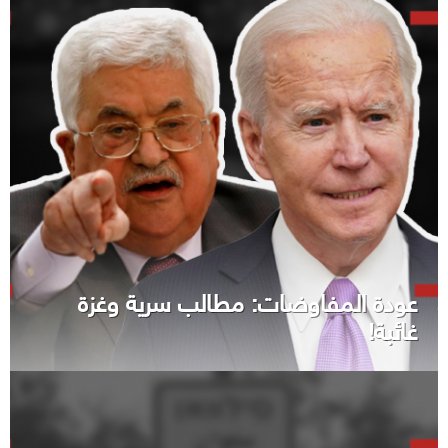
عودة المفاوضات: مطالب سرية وغزة
غائبة!