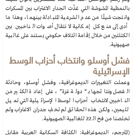
بالنمطية المشوشة التي غذّت الجدار الاغتراب بين
المسكرات
وانتجت شيئًا من عدم الشرعية المتبادلة بينهما، وهذا ما
أدى إلى منع كل إمكانية لانتقال أصوات الناخبين
بين
الكتلتين من خلال إقامة ائتلاف حكومي يستند على غالبية
صهيونية.
فشل أوسلو وانتخاب أحزاب الوسط
الإسرائيلية
وعملت التغييرات الديموغرافية، وفشل أوسلو، وحادثة
الفصل ونتائجها بـ “دولة غزة”، على إعادة الكثير من
الناخبين لانتخاب أحزاب الوسط الإسرائيلية التي تميل
لليمين، ولكن هذه الحقائق لم تخفِ جدران الاغتراب ولم
تخلصنا من فخ
الـ 22 للغالبية الصهيونية.
(المترجم، الديموغرافية: الكثافة السكانية العربية مقابل