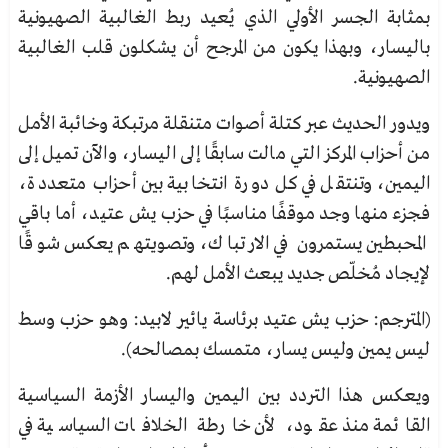
بمثابة الجسر الأولي الذي يُعيد ربط الغالبية الصهيونية
باليسار، وبهذا يكون من المرجح أن يشكلون قلب الغالبية
الصهيونية.
ويدور الحديث عبر كتلة أصوات متنقلة مرتبكة وخائبة الأمل
من أحزاب المركز التي مالت سابقًا إلى اليسار، والآن تميل إلى
اليمين، وتنتقل في كل دورة انتخابية بين أحزاب متعددة،
فجزء منها وجد موقفًا مناسبًا في حزب يش عتيد،
أما باقي
المحبطين يستمرون في الارتباك، وتصويتهم يعكس شوقًا
لإيجاد مُخلّص جديد يبعث الأمل لهم.
(المترجم: حزب يش عتيد برئاسة يائير لابيد: وهو حزب وسط
ليس يمين وليس يسار، متمسك بمصالحه).
ويعكس هذا التردد بين اليمين واليسار الأزمة السياسية
القائمة منذ عقود، لأن خارطة الخلافات السياسية في