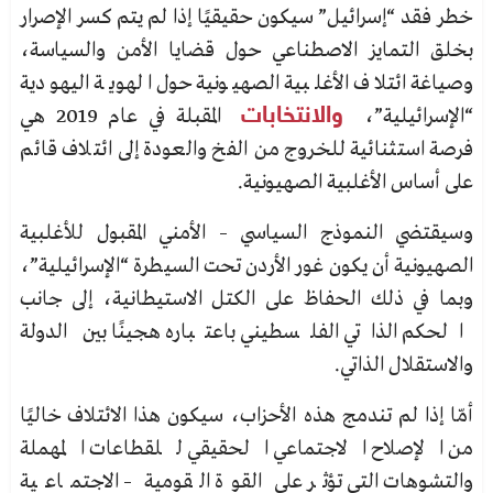
خطر فقد “إسرائيل” سيكون حقيقيًا إذا لم يتم كسر الإصرار
بخلق التمايز الاصطناعي حول قضايا الأمن والسياسة،
وصياغة ائتلاف الأغلبية الصهيونية حول الهوية اليهودية
“الإسرائيلية”،
والانتخابات
المقبلة في عام 2019 هي
فرصة استثنائية للخروج من الفخ والعودة إلى ائتلاف قائم
على أساس الأغلبية الصهيونية.
وسيقتضي النموذج السياسي – الأمني المقبول للأغلبية
الصهيونية أن يكون غور الأردن تحت السيطرة
“الإسرائيلية”،
وبما في ذلك الحفاظ على الكتل الاستيطانية، إلى جانب
الحكم الذاتي الفلسطيني باعتباره هجينًا بين
الدولة
والاستقلال الذاتي.
أمّا إذا لم تندمج هذه الأحزاب، سيكون هذا الائتلاف خاليًا
من الإصلاح الاجتماعي الحقيقي للقطاعات المهملة
والتشوهات التي تؤثر على القوة القومية – الاجتماعية