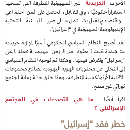
الأحزاب
الحريدية
غير الصهيونية المتطرفة التي تمنحها
استقراراً حكوميًّا، وفي المقابل، تحصل على ثمن اجتماعي
واقتصادي ثقيل يشتمل على ضرر للبنية التحتية
الإيديولوجية الصهيونية في “إسرائيل”.
لقد أصبح النظام السياسي الحكومي أسيرًا لموازنة حريدية
متشددة ظلت لعقود من الزمن مهيمنة فعليًا على
“إسرائيل” وتفرض قيمها، وهكذا تم توجيه النظام السياسي
إلى التخلي عن محتويات الهوية اليهودية لصالح
مجموعات
الأقلية الأرثوذكسية المتطرفة، وهذا خلق حالة رعاية لمجتمع
توراتي غير منتج.
اقرأ أيضًا..
ما هي التصدعات في المجتمع
الإسرائيلي ؟
خطر فقد “إسرائيل”