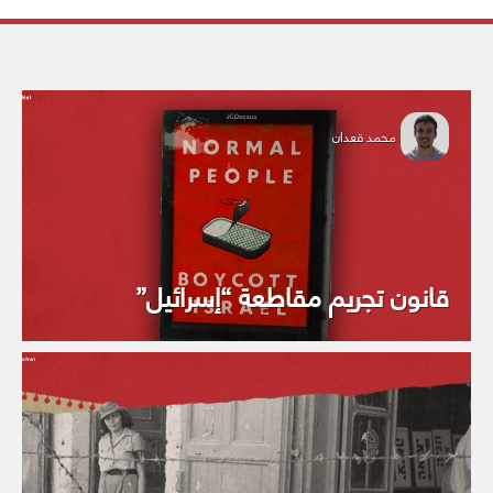
محمد قعدان
قانون تجريم مقاطعة “إسرائيل”