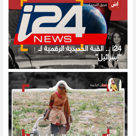
فريق الترجمة
i24 .. القبة الحديدية الرقمية لـ
“إسرائيل”
أفنان كناعنة