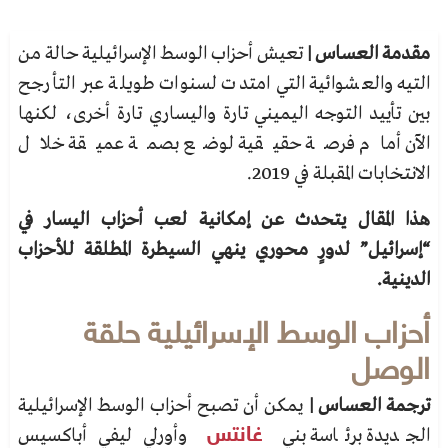
مقدمة العساس |
تعيش
أحزاب الوسط الإسرائيلية
حالة من
التيه والعشوائية التي امتدت لسنوات طويلة عبر التأرجح
بين تأييد التوجه اليميني تارة واليساري تارة أخرى، لكنها
الآن أمام فرصة حقيقية لوضع بصمة عميقة خلال
الانتخابات المقبلة في 2019.
هذا المقال يتحدث عن إمكانية لعب أحزاب اليسار في
“إسرائيل” لدورٍ محوري ينهي السيطرة المطلقة للأحزاب
الدينية.
أحزاب الوسط الإسرائيلية حلقة
الوصل
ترجمة العساس |
يمكن أن تصبح أحزاب الوسط الإسرائيلية
الجديدة برئاسة بني
غانتس
وأورلي ليفي أباكسيس