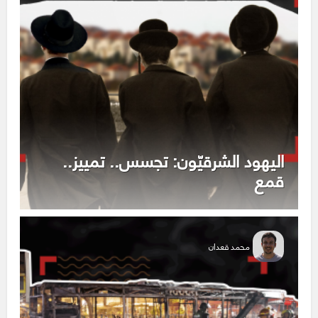
اليهود الشرقيّون: تجسس.. تمييز..
قمع
محمد قعدان