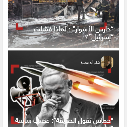
“حارس الأسوار” : لماذا فشلت
“إسرائيل”؟
شام أبو عصبة
“حماس تقول الحقيقة”: غضب ساسة