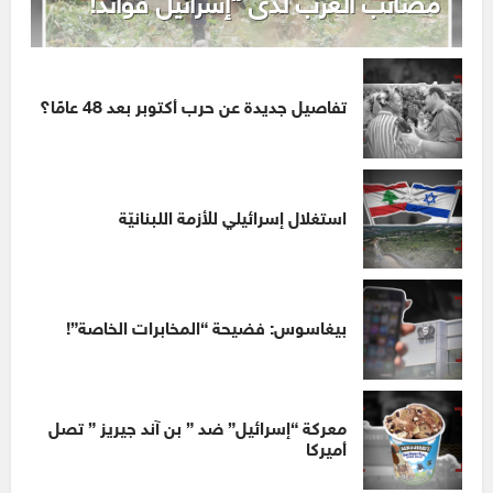
مصائب العرب لدى “إسرائيل فوائد!
تفاصيل جديدة عن حرب أكتوبر بعد 48 عامًا؟
استغلال إسرائيلي للأزمة اللبنانيّة
بيغاسوس: فضيحة “المخابرات الخاصة”!
معركة “إسرائيل” ضد ” بن آند جيريز ” تصل
أميركا