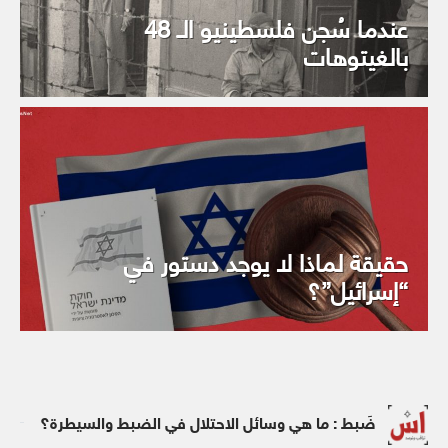
عندما سُجن فلسطينيو الـ 48
بالغيتوهات
حقيقة لماذا لا يوجد دستور في
“إسرائيل”؟
ضَبط : ما هي وسائل الاحتلال في الضبط والسيطرة؟