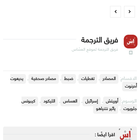
فريق الترجمة
فريق الترجمة لموقع العسّاس
الاقسام:
,
,
,
,
المصادر
تغطيات
ضبط
مصادر صحفية
يديعوت
أحرنوت
الوسوم:
,
,
,
,
أوريتش
إسرائيل
العساس
الليكود
كيبوتس
,
جلويوت
يائير نتنياهو
اقرأ أيضًا :