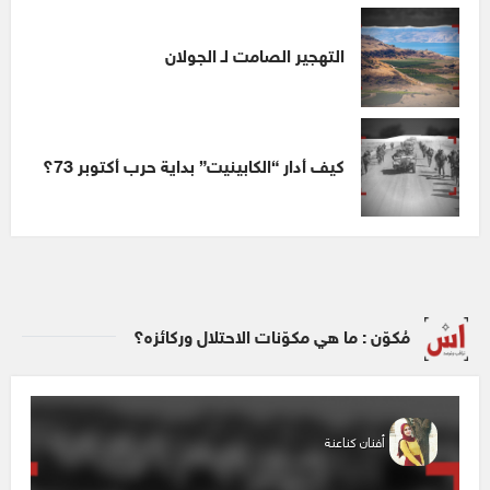
التهجير الصامت لـ الجولان
كيف أدار “الكابينيت” بداية حرب أكتوبر 73؟
مُكوّن : ما هي مكوّنات الاحتلال وركائزه؟
أفنان كناعنة