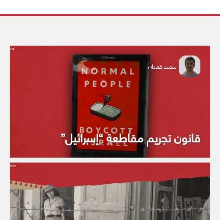
محمد قعدان
قانون تجريم مقاطعة “إسرائيل”