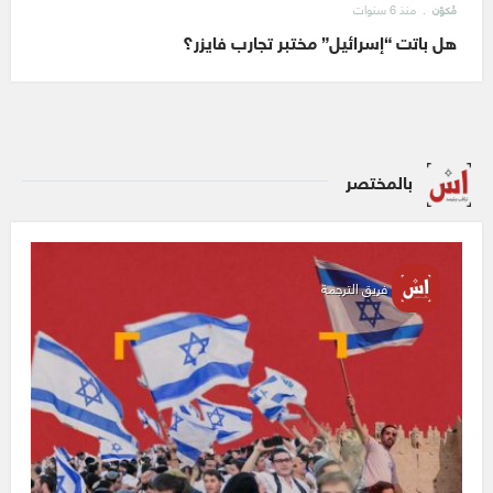
منذ 6 سنوات
مُكوّن
هل باتت “إسرائيل” مختبر تجارب فايزر؟
بالمختصر
فريق الترجمة