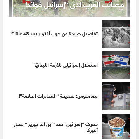
مصائب العرب لدى “إسرائيل فوائد!
تفاصيل جديدة عن حرب أكتوبر بعد 48 عامًا؟
استغلال إسرائيلي للأزمة اللبنانيّة
بيغاسوس: فضيحة “المخابرات الخاصة”!
معركة “إسرائيل” ضد ” بن آند جيريز ” تصل
أميركا