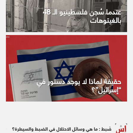
عندما سُجن فلسطينيو الـ 48
بالغيتوهات
حقيقة لماذا لا يوجد دستور في
“إسرائيل”؟
ضَبط : ما هي وسائل الاحتلال في الضبط والسيطرة؟