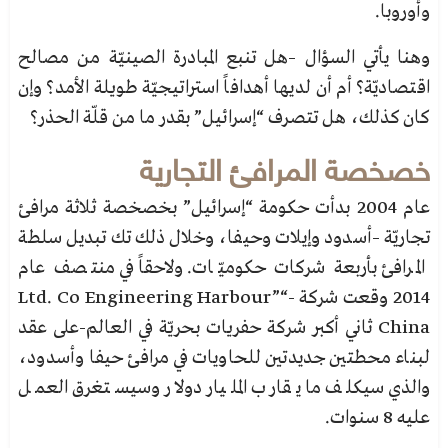
وأوروبا.
وهنا يأتي السؤال –هل تنبع المبادرة الصينيّة من مصالح
اقتصاديّة؟ أم أن لديها أهدافاً استراتيجيّة طويلة الأمد؟ وإن
كان كذلك، هل تتصرف “إسرائيل” بقدر ما من قلّة الحذر؟
خصخصة المرافئ التجارية
عام 2004 بدأت حكومة “إسرائيل” بخصخصة ثلاثة مرافئ
تجاريّة –أسدود وإيلات وحيفا، وخلال ذلك تك تبديل سلطة
المرافئ بأربعة شركات حكوميّات. ولاحقاً في منتصف عام
2014 وقعت شركة -“”Ltd. Co Engineering Harbour
China ثاني أكبر شركة حفريات بحريّة في العالم-على عقد
لبناء محطتين جديدتين للحاويات في مرافئ حيفا وأسدود،
والذي سيكلف ما يقارب المليار دولار وسيستغرق العمل
عليه 8 سنوات.