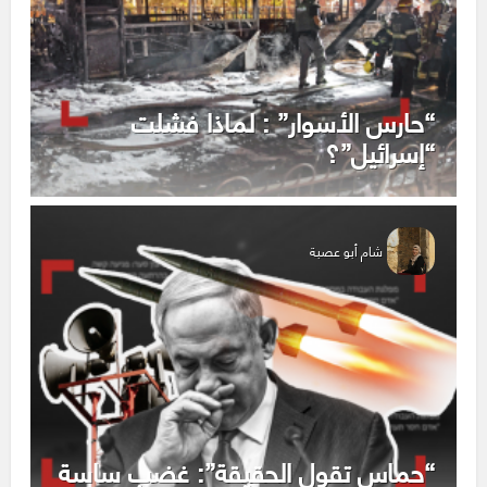
“حارس الأسوار” : لماذا فشلت
“إسرائيل”؟
شام أبو عصبة
“حماس تقول الحقيقة”: غضب ساسة