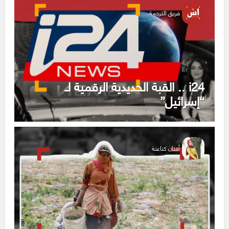
فريق الترجمة
i24 .. القبة الحديدية الرقمية لـ
“إسرائيل”
أفنان كناعنة