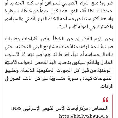
ضرورة منع شراء الصيني للمرافئ أو سكك الحديد أو
محطات الطاقّة، الذي قد يكون جزءاً من خطّة سيطرة
واسعة أكثر ستقلص مساحة اتخاذ القرار الأمني والسياسي
والاستراتيجي لدولة “إسرائيل”.
ومن المهم القول إن من الخطأ رفض اقتراحات وطلبات
صينيةّ للمشاركة بمناقصات مشاريع البنى التحتيّة، حتى
تلك الحساسة أمنياً، فقط لكونها صينيّة. فالأسلوب
العادل والملائم سيكون بتحديد آلية لفحص الجوانب الأمنيّة
الوطنيّة من قبل كل الجهات الحكوميّة الملائمة، وتطبيق
تعليمات كهذه بصورة متساويّة على كل المتنافسين في
المزادات.
العساس :
مركز أبحاث الأمن القومي الإسرائيلي INSS
http://bit.ly/2b9uQU6