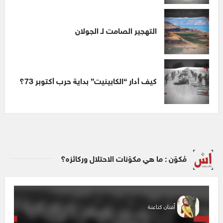
التهجير الصامت لـ الجولان
كيف أدار “الكابينيت” بداية حرب أكتوبر 73؟
مُكوّن : ما هي مكوّنات الاحتلال وركائزه؟
أفنان كناعنة