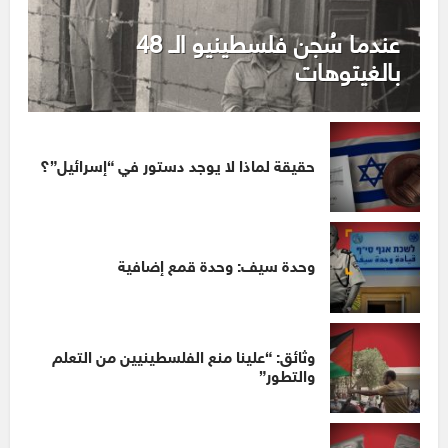
عندما سُجن فلسطينيو الـ 48
بالغيتوهات
حقيقة لماذا لا يوجد دستور في “إسرائيل”؟
وحدة سيف: وحدة قمع إضافية
وثائق: “علينا منع الفلسطينيين من التعلم
والتطور”