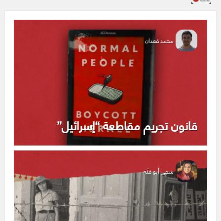
محمد قعدان
قانون تجريم مقاطعة “إسرائيل”
سجى أبو فنّة