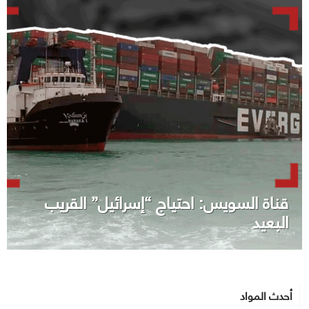
قناة السويس: احتياج “إسرائيل” القريب
البعيد
أحدث المواد