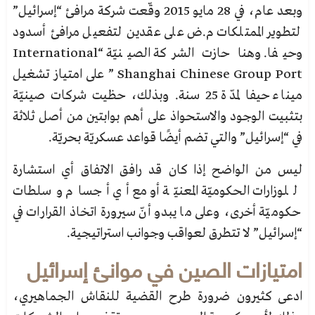
وبعد عام، في 28 مايو 2015 وقّعت شركة مرافئ “إسرائيل”
لتطوير الممتلكات م.ض على عقدين لتفعيل مرافئ أسدود
وحيفا. وهنا حازت الشركة الصينيّة “International
Shanghai Chinese Group Port ” على امتياز تشغيل
ميناء حيفا لمدّة 25 سنة. وبذلك، حظيت شركات صينيّة
بتثبيت الوجود والاستحواذ على أهم بوابتين من أصل ثلاثة
في “إسرائيل” والتي تضم أيضًا قواعد عسكريّة بحريّة.
ليس من الواضح إذا كان قد رافق الاتفاق أي استشارة
للوزارات الحكوميّة المعنيّة أو مع أي أجسام وسلطات
حكوميّة أخرى، وعلى ما يبدو أنّ سيرورة اتخاذ القرارات في
“إسرائيل” لا تتطرق لعواقب وجوانب استراتيجية.
امتيازات الصين في موانئ إسرائيل
ادعى كثيرون ضرورة طرح القضية للنقاش الجماهيري،