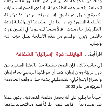
وذلك لأن حكومة الصين هي من تقف وراء الشركات
المختلفة. وتعتبر هذه نقطة مهمّة، إذ لدى الصين استثمارات
كبيرة في دول عربيّة وفي إيران، وتعتبر مزوّدة مركزيّة
للأسلحة المتطورة لإيران. لذا على الحكومة الإسرائيلية إعادة
النظر بكل ما يحدث، فالأسلحة المصنوعة في الصين تزوّد
بالفعل لإيران، وقسم من هذه الأسلحة تصل حزب الله
ولبنان.
اقرأ أيضًا..
الهايتك: قوة “إسرائيل” الشفافة
إلى جانب ذلك، فإن الصين مرتبطة جدًا بالنفط المستورد من
دول عربيّة ومن إيران، كما أن موقفها الرسمي تجاه إيران
والصراع الإسرائيلي-الفلسطيني يشبه جدًا موقف الجامعة
العربيّة من عام 2003.
أحياناً ما يظهر على أنه يحمل منفعة اقتصادية، يكون عملاً
ضار وعدوانياً إن كانت الصين طرفاً فيه. وبالتحديد عندما