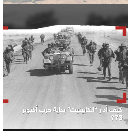
كيف أدار “الكابينيت” بداية حرب أكتوبر
73؟