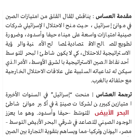
مقدمة العساس
: يناقش المقال القلق من امتيازات الصين
في موانئ إسرائيل ، حيث منح الاحتلال الإسرائيلي شركات
صينية امتيازات واسعة على ميناء حيفا وأسدود، وضرورة
تطويع المصالح الاقتصادية لمصالح الأمنية والرؤية
الاستراتيجية للاحتلال، كي لا يكون شاطئ البحر المتوسط
أحد نقاط الصين الاستراتيجية بالشرق الأوسط، الأمر الذي
سيكن له تداعياته السلبية على علاقات الاحتلال الخارجية
مع حلفائه بالغرب.
ترجمة العسّاس
| منحت “إسرائيل” في السنوات الأخيرة
امتيازين كبيرين لشركات صينيّة في أكبر موانئ شاطئ
البحر الأبيض
المتوسّط –حيفا وأسدود. وهو ما يعزز
الوجود الصيني المتصاعد في شرقي البحر الأبيض التوسط –
مصر، اليونان وتركيا-مما ويساهم بتقوية التجارة بين الصين