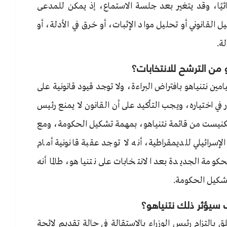
يًا، وقد يتغير بعد جلسة الاستماع، إذ يمكن للمدعى
ل القانوني أو تحليل مواد الإثبات، أو خرق في الأدلة، أو
ة.
 من الترشح للانتخابات؟
يامين نتنياهو بافتراض البراءة، ولا توجد قيود قانونية على
ي اختياره، ويجب التأكيد على أن القانون لا يمنع رئيس
لكنيست من قائمة نتنياهو، بمهمة تشكيل الحكومة، ومع
لإسرائيلي للديمقراطية، أنه لا توجد عقبة قانونية أمام
مة الجديدة بعد الانتخابات على نتنياهو، طالما أنه
شكيل الحكومة.
ف سيؤثر ذلك نتنياهو؟
ق بالتزام رئيس الوزراء بالاستقالة في حالة تقديم لائحة