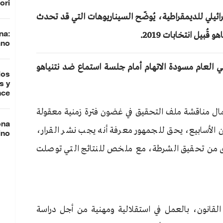
ori
إسرائيلي للديمقراطية، يُوضّح السيناريوهات التي قد تحدث
قُبيل انتخابات 2019.
na:
ano
ي العام مسودة الاتهام أمام جلسة استماع ضد نتنياهو
los
s y
nce
كمال مناقشة ملف التحقيق في غضون فترة زمنية معقولة
ona
من الأسابيع، يحق للجمهور معرفة أنه يجب نشر القرار،
ino
أخرى من تحقيق الشرطة، مع ملخص للنتائج التي توصلت
قانون، بالعمل في استقلالية ومهنية من أجل دراسة