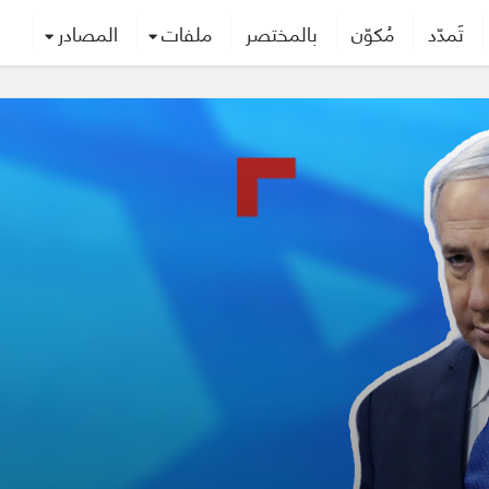
تَمدّد
مُكوّن
بالمختصر
ملفات
المصادر