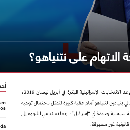
 الاتهام على نتنياهو؟
أحد
مع اقتراب موعد الانتخابات الإسرائيلية المبكرة في أبريل نيسان 2019،
لي بنيامين نتنياهو أمام عقبة كبيرة تتمثل باحتمال توجيه
ium
nos
ة سياسية جديدة في “إسرائيل”، ربما تستدعي اللجوء إلى
نونية غير مسبوقة.
ida