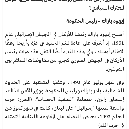
المعترك السياسي؟
إيهود باراك – رئيس الحكومة
أصبح إيهود باراك رئيسًا للأركان في الجيش الإسرائيلي عام
1991، إذ أشرف على إعادة نشر الجنود في غزة وأريحا وفقًا
لاتفاق أوسلو، وفي هذه الفترة أيضًا التقى عدّة مرات رئيس
الأركان في الجيش السوري كجزءٍ من مفاوضات السلام بين
الدولتين.
وفي شهر يوليو عام 1993، وعقبَ التصعيد على الحدود
الشمالية، بادر باراك ورئيس الحكومة ووزير الأمن آنذاك،
إسحاق رابين، بعملية “تصفية الحساب”. (المحرر: حرب
واسعة شنتها “إسرائيل” على لبنان، كانت في شهر تموز من
العام 1993، بغرض القضاء على المقاومة اللبنانية المتمثلة
في حزب الله)