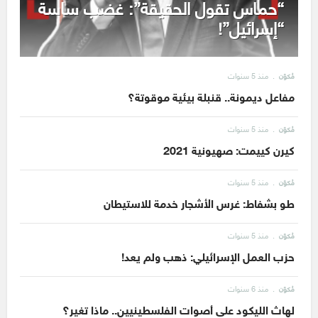
“حماس تقول الحقيقة”: غضب ساسة
“إسرائيل”!
منذ 5 سنوات
مُكوّن
مفاعل ديمونة.. قنبلة بيئية موقوتة؟
منذ 5 سنوات
مُكوّن
كيرن كييمت: صهيونية 2021
منذ 5 سنوات
مُكوّن
طو بشفاط: غرس الأشجار خدمة للاستيطان
منذ 5 سنوات
مُكوّن
حزب العمل الإسرائيلي: ذهب ولم يعد!
منذ 6 سنوات
مُكوّن
لهاث الليكود على أصوات الفلسطينيين.. ماذا تغير؟