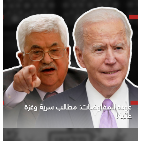
عودة المفاوضات: مطالب سرية وغزة
غائبة!