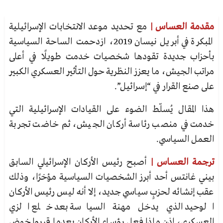
مقدمة العساس |
مع تحديد موعد الانتخابات الإسرائيلية
المبكرة في أبريل نيسان 2019، ازدحمت الساحة السياسية
بأحزاب جديدة تقودها شخصيات خدمت طويلًا في أعلى
مراتب الجيش، ما يعزز النظرية حول التأثير العسكري الكبير
على صنع القرار في “إسرائيل”.
هذا المقال يُسلّط الضوء على القيادات الإسرائيلية التي
خدمت في منصب رئاسة أركان الجيش، ثم خاضت تجربة
العمل السياسي.
ترجمة العساس |
أصبح رئيس الأركان الإسرائيلي السابق
بيني غانتس أحد أبرز الشخصيات السياسية مؤخرًا، وذلك
عقب إنشائه لحزبٍ سياسي جديد، إلا أنه ليس رئيس الأركان
الوحيد الذي يدخل مهنة السياسة بعد خلع الزي
العسكري، إذن ماذا فعل رؤساء الأركان بعدما قرروا خوض