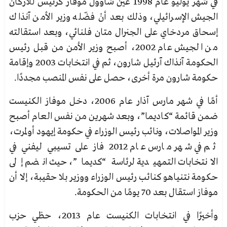
في شهر يوليو عام 1998 عُيّن شاوؤل موفاز كرئيس للأركان
الجيش الإسرائيلي، وذلك بعد أنْ فضّله وزير الأمن آنذاك
إسحاق مردخاي على الجنرال متان فلنائي، وبعد استقالته
من الجيش عام 2002، أصبح وزير الأمن من قبل رئيس
الحكومة آنذاك آرئيل شارون، ثم في انتخابات 2003 وإقامة
حكومة شارون مرة أخرى، حصل على نفس المنصب مجددًا.
أمًا في شهر مارس آذار عام 2006، دخل موفاز الكنيست
ضمن قائمة “كاديما”، وبعد شهرين من نفس العام أصبح
وزير المواصلات، ونائب رئيس الوزراء في حكومة إيهود أولمرت،
ثم في شهر مارس عام 2012 فاز على تسيبي ليفني في
الانتخابات التمهيدية لرئاسة “كديما”، حيث انضم إلى
حكومة نتنياهو كنائب رئيس الوزراء ووزير بلا حقيبة، إلا أن
موفاز استقال بعد 70 يومًا من الحكومة.
وأخيرًا في انتخابات الكنيست عام 2013، حظي حزب