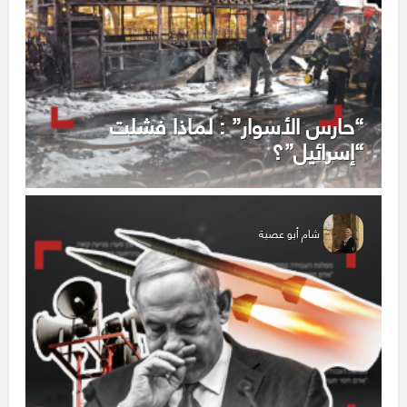
“حارس الأسوار” : لماذا فشلت
“إسرائيل”؟
شام أبو عصبة