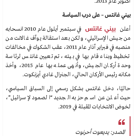
أكتوبر عام 2013.
بيني غانتس – على درب السياسة
أعلن
بيني غانتس
في سبتمبر أيلول عام 2010 انسحابه
من جيش الإسرائيلي، ولكن بعد استقالة يوآف غالانت من
منصبه في فبراير آذار عام 2011، عقب الشكوك في مخالفات
تخطيط وبناء قام بها في بيته، تم تعيين غانتس لرئاسة
وحدة أركان الجيش، وأنهى عمله بها عام 2015، وأخذ
مكانه رئيس الأركان الحالي، الجنرال غادي أيزنكوت.
حاليًا، دخل غانتس بشكل رسمي إلى السباق السياسي،
حيث أعلن عن اسم حزبه الجديد “الصمود لإسرائيل”،
لخوض الانتخابات المقبلة في 2019.
المصدر: يديعوت أحرنوت