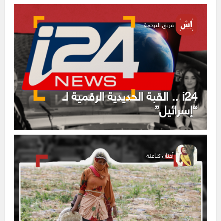
فريق الترجمة
i24 .. القبة الحديدية الرقمية لـ
“إسرائيل”
أفنان كناعنة