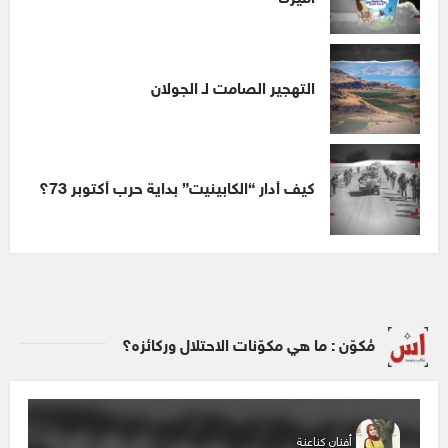
التهجير الصامت لـ الجولان
كيف أدار “الكابينيت” بداية حرب أكتوبر 73؟
مُكوّن : ما هي مكوّنات الاحتلال وركائزه؟
أفنان كناعنة