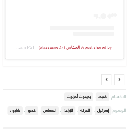
A post shared by العسّاس (@alassasnet)
on
Jan 15, 2019 at 10:05am PST
الاقسام:
,
ضبط
يديعوت أحرنوت
الوسوم:
,
,
,
,
,
إسرائيل
الحركة
الزراعة
العساس
خمور
شارون