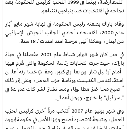
للمعارضة، بينما في 1999 أُنتخب كرئيس للحكومة بعد
نجاحه في الانتخابات ضد بنيامين نتنياهو.
وقاد باراك بصفته رئيس الحكومة في نهاية شهر مايو أيّار
عام 2000، الانسحاب أحادي الجانب للجيش الإسرائيلي
من لبنان، وهكذا أنهى مرحلة امتد امتدت لـ 18 سنة.
في حين كان شهر فبراير شباط عام 2001 مفصليًا في حياة
باراك، حيث جرت انتخابات رئاسة الحكومة والتي هُزم فيها
أمام آرئيل شارون بفارق كبير، وعقبَ خسارته أعلن
استقالته من الكنيست ورئاسة حزب العمل، وعلى إثر ذلك
أصبح محاضرًا مطلوبًا، ومستشارًا لشركات عديدة في
“إسرائيل” والخارج، ورجل أعمال.
وفي شهر يونيو عام 2007 أُنتخب مرةً أخرى كرئيس لحزب
العمل، ونتيجةً لانتصاره أصبح وزيرًا للأمن في حكومة إيهود
أولمرت، إذ خلف من سبقه في رئاسة حزب العمل، عمير