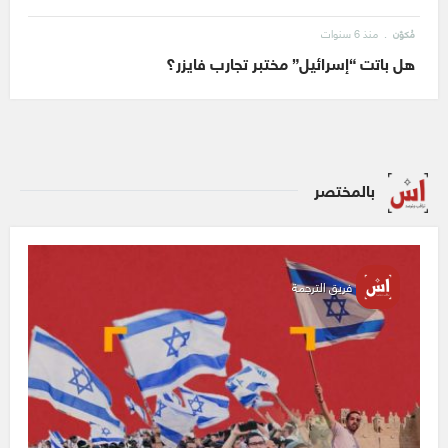
منذ 6 سنوات
مُكوّن
هل باتت “إسرائيل” مختبر تجارب فايزر؟
بالمختصر
فريق الترجمة