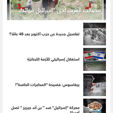
مصائب العرب لدى “إسرائيل فوائد!
تفاصيل جديدة عن حرب أكتوبر بعد 48 عامًا؟
استغلال إسرائيلي للأزمة اللبنانيّة
بيغاسوس: فضيحة “المخابرات الخاصة”!
معركة “إسرائيل” ضد ” بن آند جيريز ” تصل
أميركا