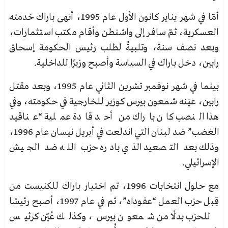
أمّا في شهر يناير كانون الأول عام 1995، أنهى باراك خدمته
العسكرية، ثمّ سافر إلى واشنطن وأقام مكتب استثمارات،
وبعد نصف سنة، وتلبيةً لطلب رئيس الحكومة إسحاق
رابين، دخل باراك في السياسة وأصبح وزيرًا للداخلية.
بينما في شهر نوفمبر تشرين الثاني عام 1995، وبعد مقتل
رابين، عيّنه شمعون بيرس كوزير للخارجية في حكومته، وفي
هذا النصب كان باراك من أحد قادة عملية “عناقيد
الغضب” ضد لبنان التي اندلعت في أبريل نيسان عام 1996،
وذلك بعد التصعيد الذي بادره حزب الله ضد الجيش
الإسرائيلي.
مع حلول انتخابات 1996، تم اختيار باراك للكنيست من
قِبل حزب العمل “عفوداه”، ثم في عام 1997، أصبح رئيسًا
للحزب بدلًا من شمعون بيرس، وكذلك عُيّن كرئيس