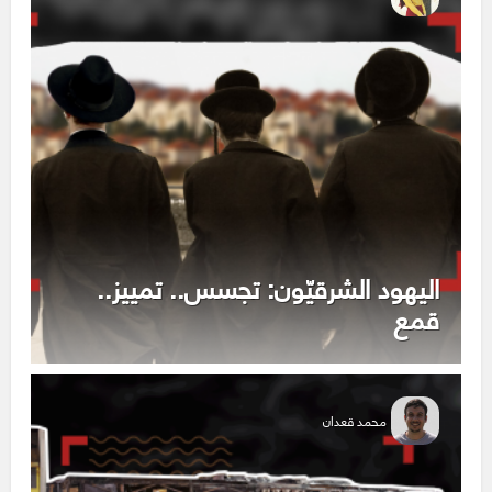
اليهود الشرقيّون: تجسس.. تمييز..
قمع
محمد قعدان