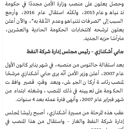
وحصل يعلون على منصب وزارة الأمن مجددًا في حكومة
نتنياهو عام 2015، ولكنّه استقال عام 2016، وأرجع
السبب إلى “تصرفات نتنياهو وعدم الثّقة به”، والآن أعلن
يعلون ترشحه لانتخابات الحكومة الحادية والعشرين،
مترأسًا حزبه الجديد.
جابي أشكنازي – رئيس مجلس إدارة شركة النفط
بعد استقالة حالتوس من منصبه، في شهر يناير كانون الأول
عام 2007، أعلن وزير الأمن أنّه يرى جابي أشكنازي مرشحًا
لمنصب رئاسة أركان الجيش، وبعد وقتٍ قصير وافقت
الحكومة على تعيينه في ذلك المنصب، وشغله ابتداء من
شهر فبراير عام 2007، وأنهى فترة عمله بعد 4 سنوات.
عقب هذه المرحلة من مسيرة أشكنازي، أصبح رئيسًا لمجلس
إدارة شركة النفط والغاز – واستقال من هذا المنصب في