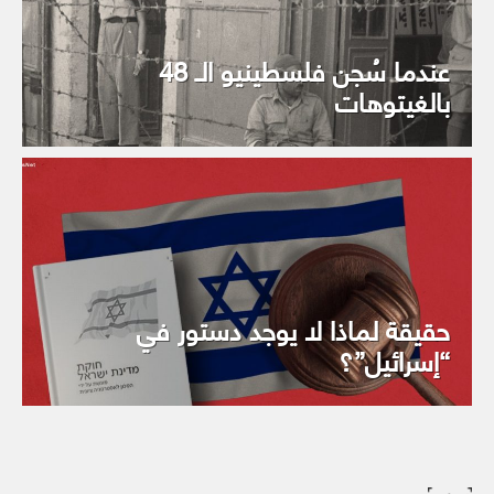
عندما سُجن فلسطينيو الـ 48
بالغيتوهات
حقيقة لماذا لا يوجد دستور في
“إسرائيل”؟