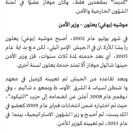
“كديما” بمقعدين فقط، وكان موفاز عضوًا في لجنة
الشؤون الخارجية والأمن.
موشيه (بوغي) يعلون – وزير الأمن
في شهر يوليو عام 2002، أصبح موشيه (بوغي) يعلون
رئيسًا للأركان في الجيش الإسرائيلي، لكن مع بداية عام
2005، أي بعد خدمته لمدة ثلاث سنوات، قرّر وزير الأمن
حينها شائول موفاز ألّا تمتد خدمة يعلون لسنة أخرى.
وبعد تقاعده من الجيش تم تعيينه كزميل في معهد
واشنطن لسياسة الشرق الأوسط وبمعهد شاليم، وفي
نوفمبر عام 2008 أعلن عن انضمامه إلى حزب “الليكود”،
حيث تم اختياره ضمن انتخابات فبراير عام 2009 كعضو في
الكنيست، ثم أصبح وزير الشؤون الاستراتيجية، بينما في
عام 2013، تم تعيينه كوزير للأمن.