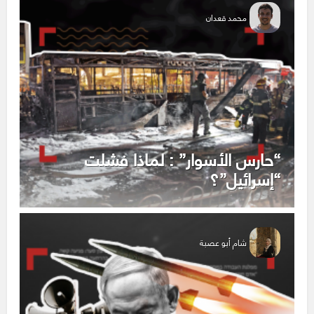
محمد قعدان
“حارس الأسوار” : لماذا فشلت
“إسرائيل”؟
شام أبو عصبة