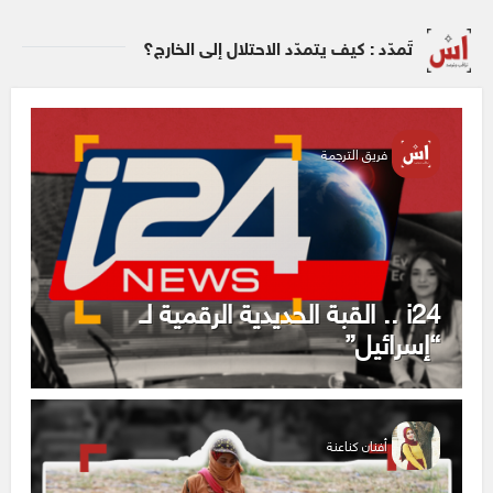
تَمدّد : كيف يتمدّد الاحتلال إلى الخارج؟
فريق الترجمة
i24 .. القبة الحديدية الرقمية لـ
“إسرائيل”
أفنان كناعنة