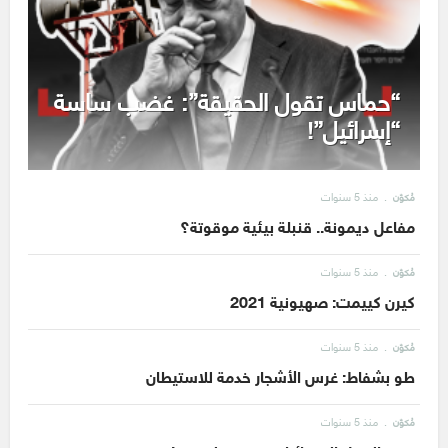
“حماس تقول الحقيقة”: غضب ساسة
“إسرائيل”!
منذ 5 سنوات
مُكوّن
مفاعل ديمونة.. قنبلة بيئية موقوتة؟
منذ 5 سنوات
مُكوّن
كيرن كييمت: صهيونية 2021
منذ 5 سنوات
مُكوّن
طو بشفاط: غرس الأشجار خدمة للاستيطان
منذ 5 سنوات
مُكوّن