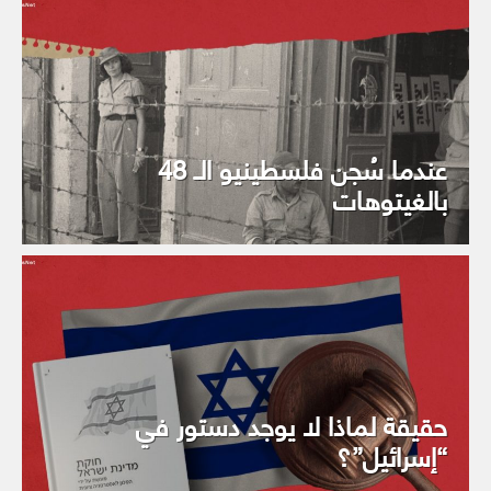
عندما سُجن فلسطينيو الـ 48
بالغيتوهات
حقيقة لماذا لا يوجد دستور في
“إسرائيل”؟