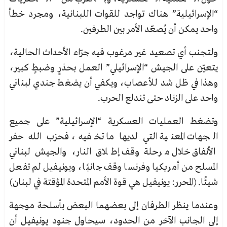
“الإسرائيلية” هناك تواجد للقوات اللبنانية، ومجرد خطأ
واحد يمكن أن يُصعّد الأمر بين الطرفين.
ولتجنب أي تصعيد غير مرغوب فيه جرّاء الأحداث الحالية،
يتعيّن على الجيش “الإسرائيلي” العمل بحذرٍ وضبطٍ كبير،
وهذا في ظل شد للأعصاب، ويكفي أن يضغط جندي لبناني
واحد على الزناد حتى تندلع الحرب.
وتضغط العمليات العسكرية “الإسرائيلية” على جميع
الجهات المعنية التي لديها ما تخفيه، فحزب الله حفر
الأنفاق خلال مرحلة وقف إطلاق النار، والجيش لبناني
المسلح من أمريكيا وفرنسا وقف جانبًا، ويونيفيل لم تفعل
شيئًا. (المحرر: يونيفيل هي قوة الأمم المتحدة المؤقتة في لبنان)
وعندما ينظر الطرفان إلى بعضهما البعض بأسلحة موجهة
إلى الجانب الآخر من الحدود، سيحاول جنود يونيفيل أن