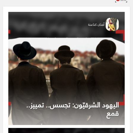
أفنان كناعنة
اليهود الشرقيّون: تجسس.. تمييز..
قمع