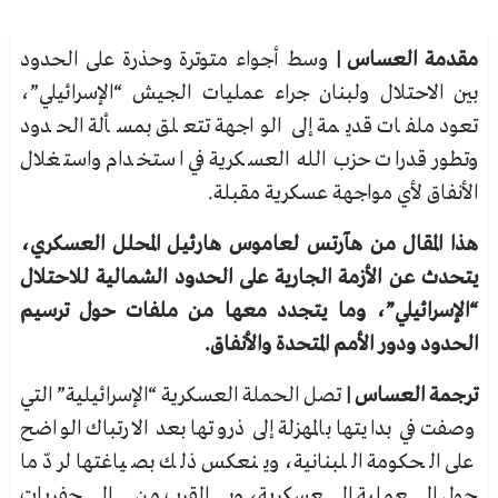
مقدمة العساس |
وسط أجواء متوترة وحذرة على الحدود
بين الاحتلال ولبنان جراء عمليات الجيش “الإسرائيلي”،
تعود ملفات قديمة إلى الواجهة تتعلق بمسألة الحدود
وتطور قدرات حزب الله العسكرية في استخدام واستغلال
الأنفاق لأي مواجهة عسكرية مقبلة.
هذا المقال من هآرتس لعاموس هارئيل المحلل العسكري،
يتحدث عن الأزمة الجارية على الحدود الشمالية للاحتلال
“الإسرائيلي”، وما يتجدد معها من ملفات حول ترسيم
الحدود ودور الأمم المتحدة والأنفاق.
ترجمة العساس |
تصل الحملة العسكرية “الإسرائيلية” التي
وصفت في بدايتها بالمهزلة إلى ذروتها بعد الارتباك الواضح
على الحكومة اللبنانية، وينعكس ذلك بصياغتها لردّ ما
حول العملية العسكرية، وبالقرب من الحفريات