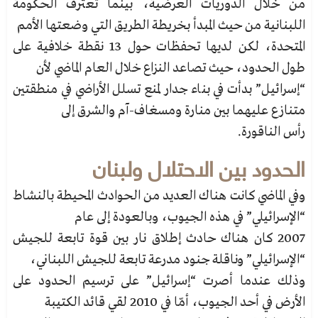
من خلال الدوريات العرضية، بينما تعترف الحكومة
اللبنانية من حيث المبدأ بخريطة الطريق التي وضعتها الأمم
المتحدة، لكن لديها تحفظات حول 13 نقطة خلافية على
طول الحدود، حيث تصاعد النزاع خلال العام الماضي لأن
“إسرائيل” بدأت في بناء جدار لمنع تسلل الأراضي في منطقتين
متنازع عليهما بين منارة ومسغاف-آم والشرق إلى
رأس الناقورة.
الحدود بين الاحتلال ولبنان
وفي الماضي كانت هناك العديد من الحوادث المحيطة بالنشاط
“الإسرائيلي” في هذه الجيوب، وبالعودة إلى عام
2007 كان هناك حادث إطلاق نار بين قوة تابعة للجيش
“الإسرائيلي” وناقلة جنود مدرعة تابعة للجيش اللبناني،
وذلك عندما أصرت “إسرائيل” على ترسيم الحدود على
الأرض في أحد الجيوب، أمّا في 2010 لقي قائد الكتيبة