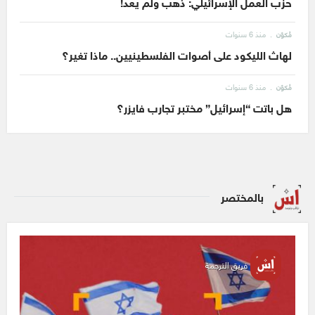
حزب العمل الإسرائيلي: ذهب ولم يعد!
منذ 6 سنوات
مُكوّن
لهاث الليكود على أصوات الفلسطينيين.. ماذا تغير؟
منذ 6 سنوات
مُكوّن
هل باتت “إسرائيل” مختبر تجارب فايزر؟
بالمختصر
فريق الترجمة