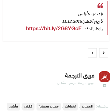
المصدر: هآرتس
تاريخ النشر:11.12.2018
رابط المادة:
https://bit.ly/2G8YGcE
فريق الترجمة
فريق الترجمة لموقع العسّاس
الاقسام:
,
,
,
,
المصادر
تغطيات
مصادر صحفية
مُكوّن
هآرتس