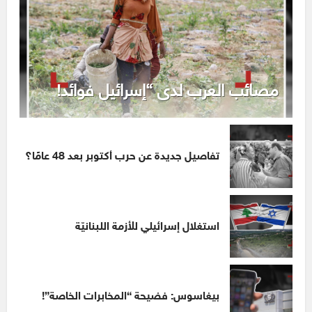
مصائب العرب لدى “إسرائيل فوائد!
تفاصيل جديدة عن حرب أكتوبر بعد 48 عامًا؟
استغلال إسرائيلي للأزمة اللبنانيّة
بيغاسوس: فضيحة “المخابرات الخاصة”!