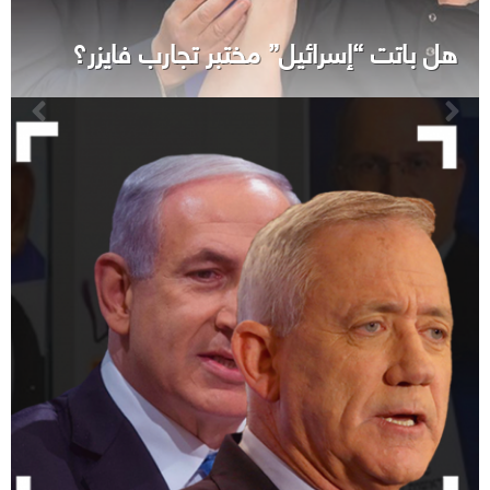
هل باتت “إسرائيل” مختبر تجارب فايزر؟