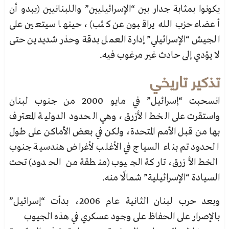
يكونوا بمثابة جدار بين “الإسرائيليين” واللبنانيين (يبدو أن
أعضاء حزب الله يراقبون عن كثب)، حينها سيتعين على
الجيش “الإسرائيلي” إدارة العمل بدقة وحذر شديدين حتى
لا يؤدي إلى حادث غير مرغوب فيه.
تذكير تاريخي
انسحبت “إسرائيل” في مايو 2000 من جنوب لبنان
واستقرت على الخط الأزرق، وهي الحدود الدولية المعترف
بها من قبل الأمم المتحدة، ولكن في بعض الأماكن على طول
الحدود تم بناء السياج في الأغلب لأغراض هندسية جنوب
الخط الأزرق، تاركة الجيوب (منطقة من الحدود) تحت
السيادة “الإسرائيلية” شمالًا منه.
وبعد حرب لبنان الثانية عام 2006، بدأت “إسرائيل”
بالإصرار على الحفاظ على وجود عسكري في هذه الجيوب