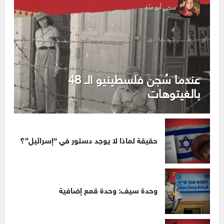
سجى أبو فنّة
عندما سُجن فلسطينيو الـ 48
بالغيتوهات
حقيقة لماذا لا يوجد دستور في “إسرائيل”؟
وحدة سيف: وحدة قمع إضافية