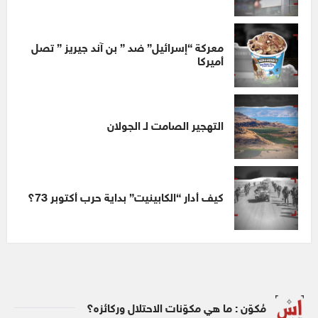
معركة “إسرائيل” ضد ” بن آند جيريز ” تصل
أميركا
التهجير الصامت لـ الجولان
كيف أدار “الكابينيت” بداية حرب أكتوبر 73؟
مُكوّن : ما هي مكوّنات الاحتلال وركائزه؟