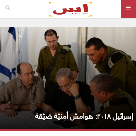
إسرائيل ٢٠١٨: هوامش أمنيّة ضيّقة