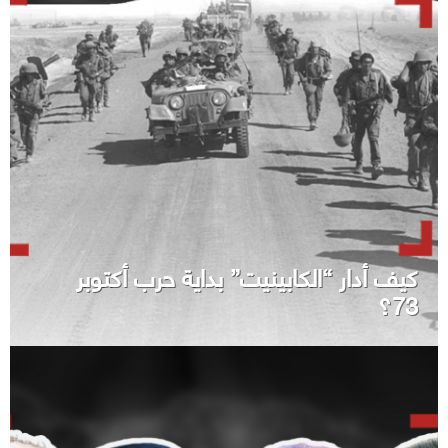
كيف أدار “الكابينيت” بداية حرب أكتوبر
73؟