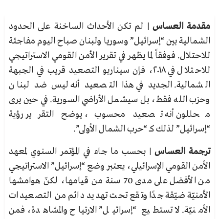
مقدمة العساس
| لم تكن الأحداث الساخنة على الحدود
الشمالية بين “إسرائيل” وسوريا ولبنان صباح اليوم مفاجئة
للاحتلال. فوفقاً لما يظهر في تقرير الأمن القومي الاستراتيجي
للاحتلال في ٢٠١٨، فإن سيناريو التصعيد قريب في الجبهة
الشمالية. الجديد في هذا التصعيد أنه ليس ضد لبنان
وحزب الله فقط، بل سيشمل الأراضي السورية. في حين يرى
محللون أنه تصعيد محسوب، يوضح التقرير رؤية
“إسرائيل” لذلك كـ “حرب الشمال الأولى”.
ترجمة العساس
| بحسب ما جاء في المؤتمر السنوي لمعهد
الأمن القومي الإسرائيلي، يعتبر وضع “إسرائيل” الاستراتيجي
من الأفضل على مدى 70 سنة من قيامها، لكنّ هوامشها
الأمنيّة ضيّقة جدًا وتقع تحت تهديد دائم من التصعيدات
الأمنيّة. لا تستطيع “إسرائيل” الارتياح والمشاهدة، فمن