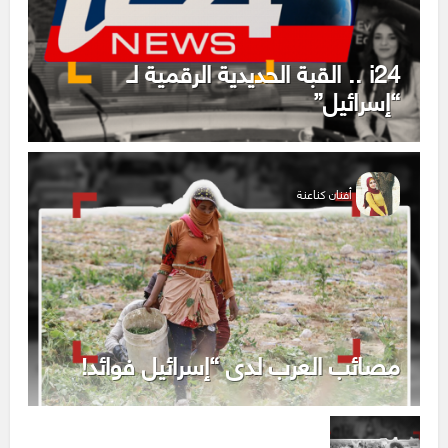
i24 .. القبة الحديدية الرقمية لـ
“إسرائيل”
أفنان كناعنة
مصائب العرب لدى “إسرائيل فوائد!