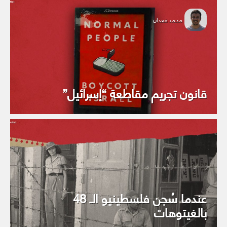
محمد قعدان
قانون تجريم مقاطعة “إسرائيل”
عندما سُجن فلسطينيو الـ 48
بالغيتوهات