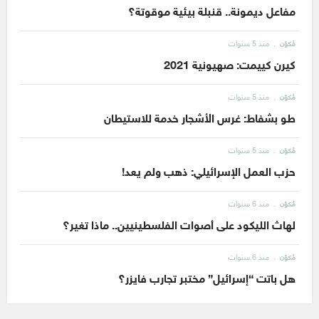
مفاعل ديمونة.. قنبلة بيئية موقوتة؟
منذ 5 سنوات
مُكوّن
كيرن كييمت: صهيونية 2021
منذ 5 سنوات
مُكوّن
طو بشفاط: غرس الأشجار خدمة للاستيطان
منذ 5 سنوات
مُكوّن
حزب العمل الإسرائيلي: ذهب ولم يعد!
منذ 6 سنوات
مُكوّن
لهاث الليكود على أصوات الفلسطينيين.. ماذا تغير؟
منذ 6 سنوات
مُكوّن
هل باتت “إسرائيل” مختبر تجارب فايزر؟