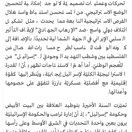
تحركات وعمليات تصميميّة لا توجد إمكانية لتحسين
الوضع الاستراتيجي. من المستحسن استنباط واستغلال
الفرص الاستراتيجية النابعة مما يحدث، مثل تشكيل
ائتلاف دولي واسع-ضد “الإرهاب الجهاديّ” لإيقاف التأثير
السلبي الإيراني في الجهة الشمالية تحديدًا. بالإضافة إلى
كونه الوقت المناسب لطرح مسارات انفصال عن
الفلسطينيين وشطب التهديد الوجوديّ لـ “إسرائيل” من
المُعجم الوطنيّ. أما أهمّ الاستنتاجات تظهر بأنّ القدرة
الاستراتيجيّة الكليّة لإسرائيل إيجابيّة، ويُنظر إليها كقوّة
إقليميّة مع أفضليّة عسكريّة بارزة تتفوّق على خصومها
وأعدائها.
تميّزت السنة الأخيرة بتوطيد العلاقة بين البيت الأبيض
وحكومة “إسرائيل”، إذ أنّ إدارة ترامب والحكومة الإسرائيليّة
يرون بعين واحدة التحديات في الشرق الأوسط وعلى رأسها