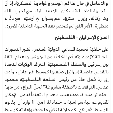
والتعامل في حال تفاقم الوضع والمواجهة العسكريّة. إذ أنّ
الجبهة الداخليّة ستكون الهدف الرئيسي لحزب الله
وشركائه، وإيران ستزوّدهم بصواريخ أرضيّة مع دقّة
متطوّرة، الأمر الذي لم تتحضر بعد الجبهة الداخليّة لضرره.
الصراع الإسرائيليّ – الفلسطينيّ
على خلفيّة تجميد المساعي الدوليّة المستمر، تشير التطورات
الحاليّة لازدياد وتفاقم الخلاف بين الجهتين وانعدام الثقة
بين إسرائيل والسلطة الفلسطينيّة. اعتراف الولايات المتحدة
بالقدس عاصمة إسرائيل صنّفتها كوسيط غير عادل، وأدت
إلى ردّ فعل حادّ من رئيس السلطة الفلسطينيّة محمود
عبّاس. التوقعات بـ”صفقة مشروطة” لحلّ النزاع، من جهة
حكم ترامب، تبدّدت عقب انعدام الثقة بأنه من الإمكان
تقديم عملية سياسيّة ناجعة. لذا من الوارد أن يقوم
الوسيط الأمريكيّ، كمحاولة لتلافي ما حدث وإعادته كوسيط