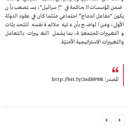
ضمن المؤسسات الحاكمة في “إسرائيل”، يستصعب بأن
يكون “مفاعل اندماج” اجتماعي مثلما كان في عقود الدولة
الأولى، ومن الواضح بأن عليه ملائمة نفسه للتحديثات
والتغييرات المجتمعيّة، بما يشمل التغييرات بالتعامل
والتغييرات الاستراتيجية الأمنيّة.
المصدر: http://bit.ly/2sdBP8R