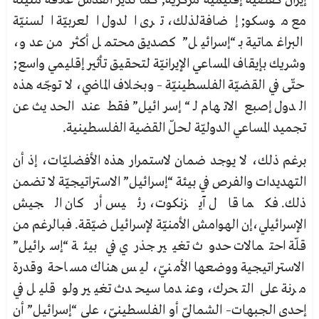
إيران كقضيّة إقليميّة مركزيّة; كما تُدير القدس علاقة متينة
مع موسكو; إضافةلذلك، ترى الدول العربيّة السنيّة
البراغماتية بـ “إسرائيل” كصديق محتمل أكثر من عدو،
وشريك بإيقاف المساعي الإيرانيّة لتحقيق تأثير إقليمي واسع;
حتّى في القضيّة الفلسطينيّة – وبخلاف الماضي، لا توجّه هذه
الدول إصبع الاتهام لـ “إسرائيل” فقط عند الحديث عن
تجميد المساعي الدوليّة لحلّ القضية الفلسطينية.
برغم ذلك، لا يوجد ضمان لاستمرار هذه الأفضليّات، إذ أن
التهديدات والفرص في بيئة “إسرائيل” الاستراتيجيّة لا تضمن
ذلك. فكما قال آيزنكوت، رئيس أركان الجيش
الإسرائيلي،إن الهوامش الأمنيّة لإسرائيل ضيّقة. فبالرغم من
قلّة احتمالات حدوث تغيير جذري في بيئة “إسرائيل”
الاستراتيجية ووضعها الأمنيّ، ليس هناك مساحة وقدرة
مرنة على التحرك، وعندما سيحدث تغيير ولو قليل في
إحدى الجبهات– الشماليّ أو الفلسطينيّ، على “إسرائيل” أن