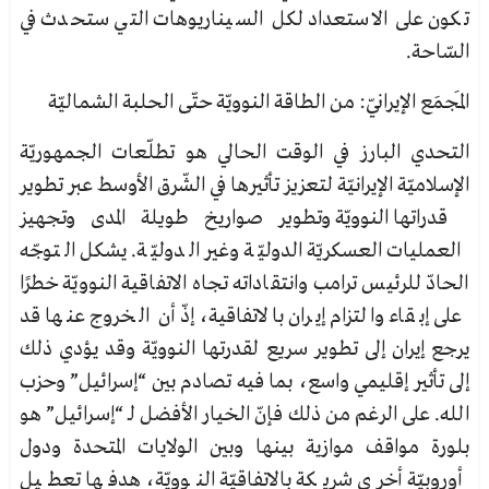
تكون على الاستعداد لكل السيناريوهات التي ستحدث في
السّاحة.
المَجمَع الإيرانيّ: من الطاقة النوويّة حتّى الحلبة الشماليّة
التحدي البارز في الوقت الحالي هو تطلّعات الجمهوريّة
الإسلاميّة الإيرانيّة لتعزيز تأثيرها في الشّرق الأوسط عبر تطوير
قدراتها النوويّة وتطوير صواريخ طويلة المدى وتجهيز
العمليات العسكريّة الدوليّة وغير الدوليّة. يشكل التوجّه
الحادّ للرئيس ترامب وانتقاداته تجاه الاتفاقية النوويّة خطرًا
على إبقاء والتزام إيران بالاتفاقية، إذّ أن الخروج عنها قد
يرجع إيران إلى تطوير سريع لقدرتها النوويّة وقد يؤدي ذلك
إلى تأثير إقليمي واسع، بما فيه تصادم بين “إسرائيل” وحزب
الله. على الرغم من ذلك فإنّ الخيار الأفضل لـ “إسرائيل” هو
بلورة مواقف موازية بينها وبين الولايات المتحدة ودول
أوروبيّة أخرى شريكة بالاتفاقيّة النوويّة، هدفها تعطيل