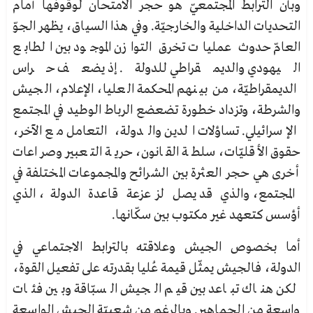
وبأن الترابط المجتمعيّ هو حجر الامتحان لوقوفها أمام
التحديات الداخلية والخارجيّة. وفي هذا السياق، يظهر الجوّ
العامّ حدوث عمليات تخرق التوازن الموجود بين الطابع
اليهودي والديمقراطي للدولة. إذ يضعف حراس
الديمقراطيّة، من بينهم المحكمة العليا، الإعلام، الجيش
والشرطة، وتزداد خطورة تضعضع الرباط الوطيد في المجتمع
الإسرائيلي. تساؤلات الدين والدولة، التعامل مع الآخر،
حقوق الأقليّات، سلطة القانون، حرية التعبير وصراعات
أخرى هي حجر العثرة بين الشرائح والمجموعات المختلفة في
المجتمع، والذي قد يصل لزعزعة قاعدة الدولة، الذي
أؤسس كتعهد غير مكتوب بين سكّانها.
أما بخصوص الجيش وعلاقته بالترابط الاجتماعي في
الدولة، فالجيش يمثّل قيمة عُليا بقدرته على تفعيل القوة،
لكن هناك تباعد بين قيم الجيش السبّاقة وبين فئات
واسعة من الجماهير. وبالرغم من شعبيّة الجيش الواسعة