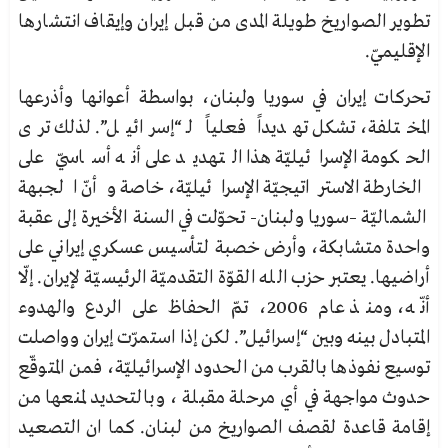
تطوير الصواريخ طويلة المدى من قبل إيران وإيقاف انتشارها
الإقليميّ.
تحركات إيران في سوريا ولبنان، بواسطة أعوانها وأذرعها
المختلفة، تشكل تهديداً فعلياً لـ “إسرائيل”. لذلك ترى
الحكومة الإسرائيليّة هذا التهديد على أنه أساسيّ على
الخارطة الاستراتيجيّة الإسرائيليّة، خاصة وأنّ الجبهة
الشماليّة –سوريا ولبنان- تحوّلت في السنة الأخيرة إلى عقبة
واحدة متشابكة، وأرض خصبة لتأسيس عسكري إيراني على
أراضيها. يعتبر حزب الله القوّة التقدميّة الرئيسيّة لإيران. إلّا
أنّه، ومنذ عام 2006، تمّ الحفاظ على الردع والهدوء
المتبادل بينه وبين “إسرائيل”. لكن إذا استمرّت إيران وواصلت
توسيع نفوذها بالقرب من الحدود الإسرائيليّة، فمن المتوقّع
حدوث مواجهة في أي مرحلة مقبلة ، وبالتحديد لمنعها من
إقامة قاعدة لقصف الصواريخ من لبنان. كما ان التصعيد