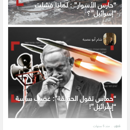
“حارس الأسوار” : لماذا فشلت
“إسرائيل”؟
شام أبو عصبة
“حماس تقول الحقيقة”: غضب ساسة
“إسرائيل”!
منذ 5 سنوات
مُكوّن