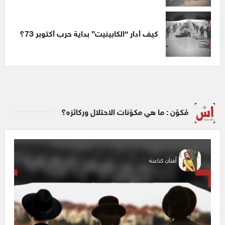
كيف أدار “الكابينيت” بداية حرب أكتوبر 73؟
مُكوّن : ما هي مكوّنات الاحتلال وركائزه؟
أفنان كناعنة