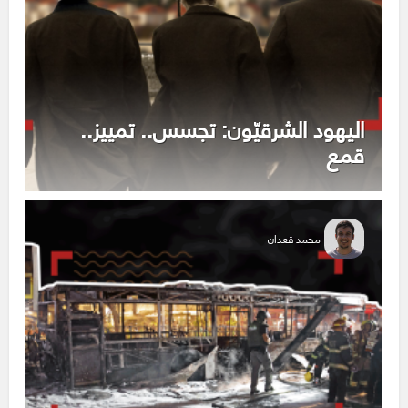
اليهود الشرقيّون: تجسس.. تمييز..
قمع
محمد قعدان