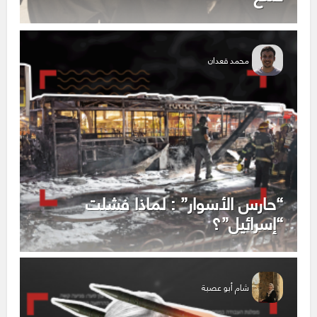
محمد قعدان
“حارس الأسوار” : لماذا فشلت
“إسرائيل”؟
شام أبو عصبة