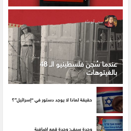
سجى أبو فنّة
عندما سُجن فلسطينيو الـ 48
بالغيتوهات
حقيقة لماذا لا يوجد دستور في “إسرائيل”؟
وحدة سيف: وحدة قمع إضافية