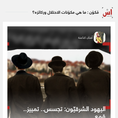
مُكوّن : ما هي مكوّنات الاحتلال وركائزه؟
أفنان كناعنة
اليهود الشرقيّون: تجسس.. تمييز..
قمع