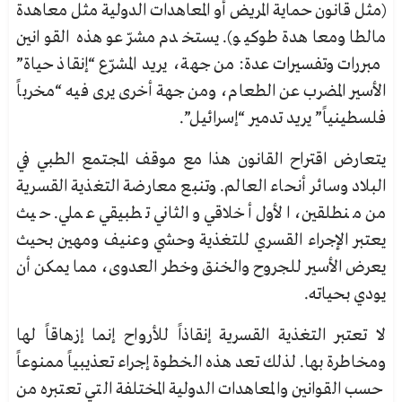
(مثل قانون حماية المريض أو المعاهدات الدولية مثل معاهدة
مالطا ومعاهدة طوكيو). يستخدم مشرّعو هذه القوانين
مبررات وتفسيرات عدة: من جهة، يريد المشرّع “إنقاذ حياة”
الأسير المضرب عن الطعام، ومن جهة أخرى يرى فيه “مخرباً
فلسطينياً” يريد تدمير “إسرائيل”.
يتعارض اقتراح القانون هذا مع موقف المجتمع الطبي في
البلاد وسائر أنحاء العالم. وتنبع معارضة التغذية القسرية
من منطلقين، الأول أخلاقي والثاني تطبيقي عملي. حيث
يعتبر الإجراء القسري للتغذية وحشي وعنيف ومهين بحيث
يعرض الأسير للجروح والخنق وخطر العدوى، مما يمكن أن
يودي بحياته.
لا تعتبر التغذية القسرية إنقاذاً للأرواح إنما إزهاقاً لها
ومخاطرة بها. لذلك تعد هذه الخطوة إجراء تعذيبياً ممنوعاً
حسب القوانين والمعاهدات الدولية المختلفة التي تعتبره من