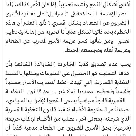
أقسى أشكال القمع وأشده تعذيباً. إذا كان الأمر كذلك، لماذا
تصر المؤسسة الحاكمة في “إسرائيل” على تغذية الأسرى
المضربين عن الطعام بشكل قسري؟ لأنها تعتبر أن هذه
الخطوة بحد ذاتها تشكل عذاباً لما تحويه من إهانة وتحطيم
نفسي ومن شأنها كسر عزيمة الأسير المضرب عن الطعام
وعزيمة أهله ومجتمعه المحيط.
يجب عدم تصديق كذبة المخابرات (الشاباك) الشائعة بأن
هدف التعذيب هو الحصول على المعلومات ومثلها بالضبط
التغذية القسرية. التي تهدف فقط لتعذيب الأسير جسدياً
ونفسياً وتحطيم معنوياته لا غير. يعد قانون التغذية
القسرية قانوناً سياسياً يسعى لقمع الإضراب السياسي،
حيث تأمر الحكومة الأطباء تنفيذ قانون التغذية القسرية
الذي شرعته. بمعنى آخر، تطلب من الأطباء ارتكاب جريمة
(شرعية) بحق الأسرى المضربين عن الطعام مدعية كذباً أن