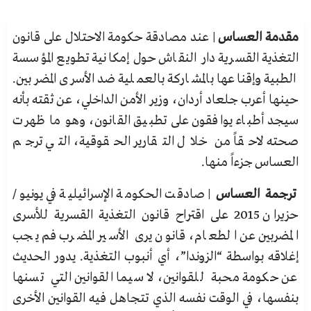
مقدمة العساس
| عند مصادقة حكومة الاحتلال على قانون
التغذية القسرية دار النقاش حول إمكانية تطويع المؤسسة
الطبية وإقناعها بالمشاركة بالعملية ضد الأسرى المضربين.
حينها أعرب جلعاد أردان، وزير الأمن الداخلي، عن ثقته بأنه
سيجد أطباء يوافقون على تطبيق القانون، وهو ما ظهرت
صحته لاحقاً من خلال التقارير الحقوقية، التي ترجم
العساس جزءاً منها.
ترجمة العساس
| صادقت الحكومة الإسرائيلية في يونيو/
حزيران 2015 على اقتراح قانون التغذية القسرية للأسرى
المضربين عن الطعام، قانون يرى الأسير المضرب فم يجب
إغلاقه بواسطة “الزوندا”، أي أنبوب التغذية. يدور الحديث
عن حكومة محبة للقوانين، لا سيما القوانين التي تسنها
بنفسها، في الوقت نفسه الذي تتجاهل فيه القوانين الأخرى