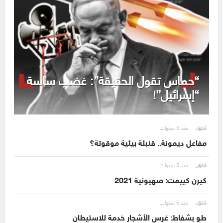
“حماس تقول الحقيقة”: غضب ساسة
“إسرائيل”!
منذ 5 سنوات
مُكوّن
مفاعل ديمونة.. قنبلة بيئية موقوتة؟
منذ 5 سنوات
مُكوّن
كيرن كييمت: صهيونية 2021
منذ 5 سنوات
مُكوّن
طو بشفاط: غرس الأشجار خدمة للاستيطان