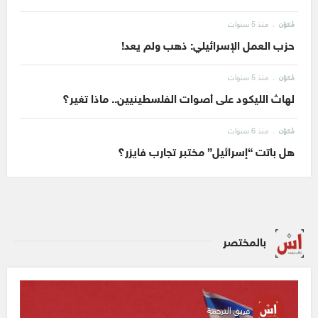
منذ 5 سنوات
مُكوّن
حزب العمل الإسرائيلي: ذهب ولم يعد!
منذ 5 سنوات
مُكوّن
لهاث الليكود على أصوات الفلسطينيين.. ماذا تغير؟
منذ 6 سنوات
مُكوّن
هل باتت “إسرائيل” مختبر تجارب فايزر؟
بالمختصر
فريق الترجمة