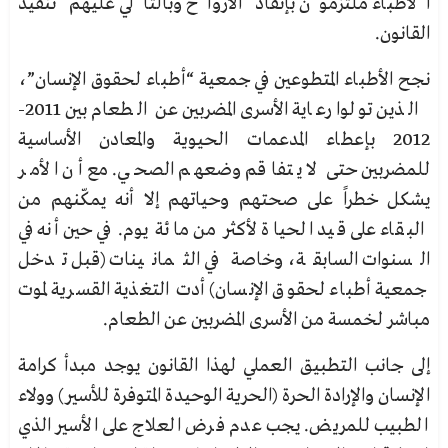
الأطباء ملتزمون بإنقاذ الأرواح وبالتالي عليهم تنفيذ
القانون.
نجح الأطباء المتطوعين في جمعية “أطباء لحقوق الإنسان”،
الذين تولوا رعاية الأسرى المضربين عن الطعام بين 2011-
2012 بإعطاء المدعمات الحيوية والمعادن الأساسية
للمضربين حتى لا يتفاقم وضعهم الصحي. مع أن الأمر
يشكل خطراً على صحتهم وحياتهم إلا أنه يمكّنهم من
البقاء على قيد الحياة لأكثر من مائة يوم. في حين أنه في
السنوات السابقة، وخاصة في الثمانينات (قبل تدخل
جمعية أطباء لحقوق الإنسان) أدت التغذية القسرية لموت
مباشر لخمسة من الأسرى المضربين عن الطعام.
إلى جانب التطبيق العملي لهذا القانون يوجد مبدأ كرامة
الإنسان والإرادة الحرة (الحرية الوحيدة المتوفرة للأسير) وولاء
الطبيب للمريض. يجب عدم فرض العلاج على الأسير الذي