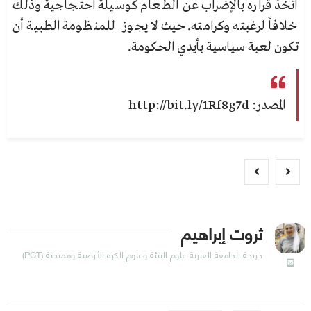
اتخذ قراره بالإضراب عن الطعام كوسيلة احتجاجية وذلك
خلافاً لرغبته وكرامته. حيث لا يجوز للمنظومة الطبية أن
تكون لعبة سياسية بأيدي الحكومة.
المصدر: http://bit.ly/1Rf8g7d
ثروت إبراهيم
خريجة الجامعة العبرية علوم البيئة وعلوم الكرة الأرضية وممتحنة (PCT)