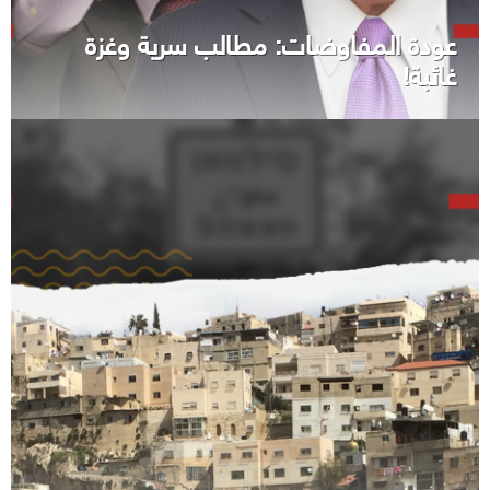
عودة المفاوضات: مطالب سرية وغزة
غائبة!