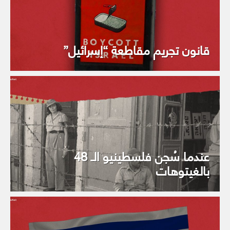
قانون تجريم مقاطعة “إسرائيل”
عندما سُجن فلسطينيو الـ 48
بالغيتوهات