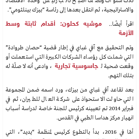
ثلاث سنوات ونصف أصبح نائب رئيس
وحدة الاقتصاد
والاستراتيجية، ثم انتقل بعدها إلى رئاسة “بيزك بينلئومي”.
اقرأ أيضًا..
موشيه كحلون: أقدام ثابتة وسط
الأزمة
وتم التحقيق مع
آفي غباي
في إطار قضية “حصان طروادة”
التي شملت كل رؤساء الشركات الكبيرة التي استعملت أو
وقعت ضحية ل
جاسوسية تجارية
، وادعى أنه لا صلّة له
بتلك التهم.
بعد تقاعد
آفي غباي
من بيزك، ورد اسمه ضمن المجموعة
التي حاولت الاستحواذ على شركة العال للطيران، ثم في
فبراير 2014 تم تعيينه كرئيس للجنة خاصة لدراسة أسباب
انهيار مركز هداسا الطبي في القدس.
أمّا في 2016، بدأ بالتطوع كرئيس لمنظمة “يديد”، التي