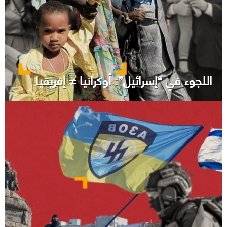
اللجوء في “إسرائيل”: أوكرانيا ≠ إفريقيا