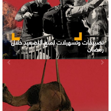
تضييقات وتسهيلات لمنع التصعيد خلال
رمضان