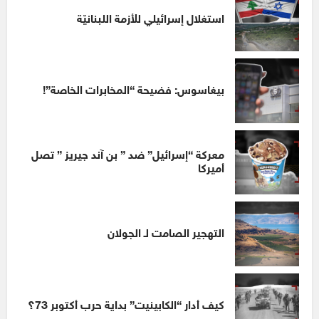
استغلال إسرائيلي للأزمة اللبنانيّة
بيغاسوس: فضيحة “المخابرات الخاصة”!
معركة “إسرائيل” ضد ” بن آند جيريز ” تصل
أميركا
التهجير الصامت لـ الجولان
كيف أدار “الكابينيت” بداية حرب أكتوبر 73؟