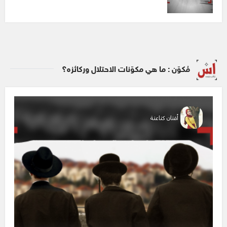
مُكوّن : ما هي مكوّنات الاحتلال وركائزه؟
أفنان كناعنة