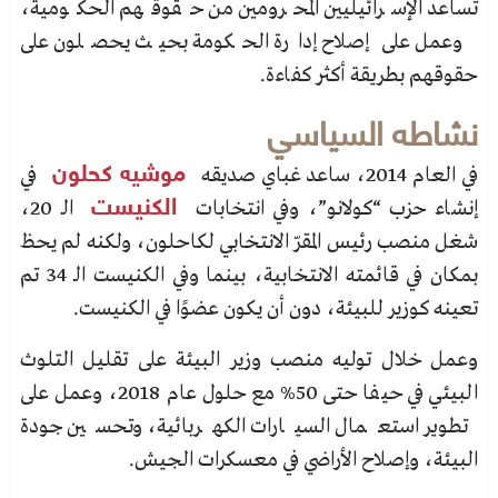
تساعد الإسرائيليين المحرومين من حقوقهم الحكومية،
وعمل على إصلاح إدارة الحكومة بحيث يحصلون على
حقوقهم بطريقة أكثر كفاءة.
نشاطه السياسي
في العام 2014، ساعد غباي صديقه
موشيه كحلون
في
إنشاء حزب “كولانو”، وفي انتخابات
الكنيست
الـ 20،
شغل
منصب رئيس المقرّ الانتخابي لكاحلون، ولكنه لم يحظ
بمكان في قائمته الانتخابية، بينما وفي الكنيست الـ 34 تم
تعينه
كوزير للبيئة، دون أن يكون عضوًا في الكنيست.
وعمل خلال توليه منصب وزير البيئة على تقليل التلوث
البيئي في حيفا حتى 50% مع حلول عام 2018، وعمل
على
تطوير استعمال السيارات الكهربائية، وتحسين جودة
البيئة، وإصلاح الأراضي في معسكرات الجيش.