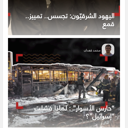
اليهود الشرقيّون: تجسس.. تمييز..
قمع
محمد قعدان
“حارس الأسوار” : لماذا فشلت
“إسرائيل”؟