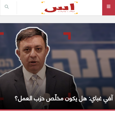
آفي غباي: هل يكون مخلّص حزب العمل؟