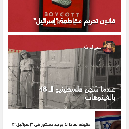
قانون تجريم مقاطعة “إسرائيل”
سجى أبو فنّة
عندما سُجن فلسطينيو الـ 48
بالغيتوهات
حقيقة لماذا لا يوجد دستور في “إسرائيل”؟