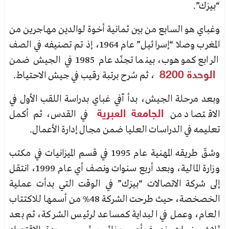
“بيزك”.
وغباي هو السابع من بين ثمانية أخوة لوالدين مهاجرين من
المغرب وصلا “إسرائيل” عام 1964، إذ تم تصنيفه في الصف
الرابع كموهوب، بينما تجنّد عام 1985 في الجيش ضمن
الوحدة 8200
، ثم سُرح برتبة رقيب في جيش الاحتياط.
وبعد مرحلة الجيش، بدأ
آفي غباي
بدراسة اللقب الأول في
الاقتصاد من
الجامعة العبرية
في القدس، ثم أكمل
تعليمه في الدراسات العليا ضمن مجال إدارة الأعمال.
وشقّ طريقه المهنية عام 1995 في قسم الميزانيات في مكتب
وزارة المالية، وبعد أربع سنوات ونصف أي عام
1999، انتقل
إلى شركة الاتصالات “بيزك” في الوقت التي بدأت عملية
الخصخصة، حيث طرحت الشركة 48%
من أسمها للاكتتاب
العام، وعمل في البداية كمساعد لرئيس الشركة، ثم بعد