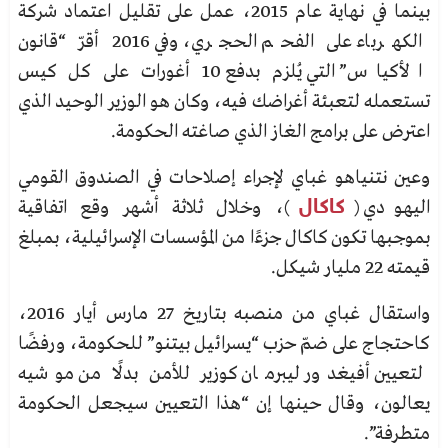
بينما في نهاية عام 2015، عمل على تقليل اعتماد شركة
الكهرباء على الفحم الحجري، وفي 2016 أقرّ “قانون
الأكياس” التي يُلزم بدفع 10 أغورات على كل كيس
تستعمله لتعبئة أغراضك فيه، وكان هو الوزير الوحيد الذي
اعترض على برامج الغاز الذي صاغته الحكومة.
وعين نتنياهو غباي لإجراء إصلاحات في الصندوق القومي
اليهودي (
كاكال
)، وخلال ثلاثة أشهر وقع اتفاقية
بموجبها تكون كاكال جزءًا من المؤسسات الإسرائيلية، بمبلغ
قيمته 22 مليار شيكل.
واستقال غباي من منصبه بتاريخ 27 مارس أيار 2016،
كاحتجاج على ضمّ حزب “يسرائيل بيتنو” للحكومة،
ورفضًا
لتعيين أفيغدور ليبرمان كوزير للأمن بدلًا من موشيه
يعالون، وقال حينها إن “هذا التعيين سيجعل الحكومة
متطرفة”.