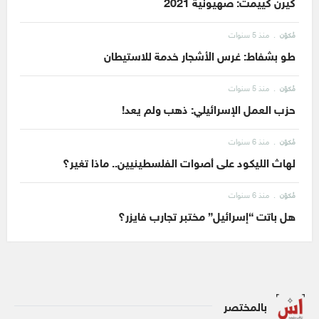
كيرن كييمت: صهيونية 2021
منذ 5 سنوات
مُكوّن
طو بشفاط: غرس الأشجار خدمة للاستيطان
منذ 5 سنوات
مُكوّن
حزب العمل الإسرائيلي: ذهب ولم يعد!
منذ 6 سنوات
مُكوّن
لهاث الليكود على أصوات الفلسطينيين.. ماذا تغير؟
منذ 6 سنوات
مُكوّن
هل باتت “إسرائيل” مختبر تجارب فايزر؟
بالمختصر