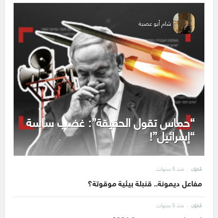
شام أبو عصبة
“حماس تقول الحقيقة”: غضب ساسة
“إسرائيل”!
منذ 5 سنوات
مُكوّن
مفاعل ديمونة.. قنبلة بيئية موقوتة؟
منذ 5 سنوات
مُكوّن