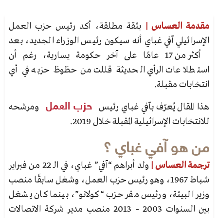
مقدمة العساس |
بثقة مطلقة، أكد رئيس حزب العمل
الإسرائيلي آفي غباي أنه سيكون رئيس الوزراء الجديد، بعد
أكثر من 17 عامًا على آخر حكومة يسارية، رغم أن
استطلاعات الرأي الحديثة قللت من حظوظ حزبه في أي
انتخابات مقبلة.
هذا المقال يُعرّف بآفي غباي رئيس
حزب العمل
ومرشحه
للانتخابات الإسرائيلية المقبلة خلال 2019.
من هو آفي غباي ؟
ترجمة العساس |
ولد أبراهم “آفي” غباي، في الـ 22 من فبراير
شباط 1967، وهو رئيس حزب العمل، وشغل سابقًا منصب
وزير البيئة، ورئيس مقر حزب “كولانو”، بينما كان يشغل
بين السنوات 2003 – 2013 منصب مدير شركة الاتصالات