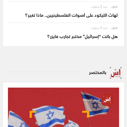
منذ 6 سنوات
مُكوّن
لهاث الليكود على أصوات الفلسطينيين.. ماذا تغير؟
منذ 6 سنوات
مُكوّن
هل باتت “إسرائيل” مختبر تجارب فايزر؟
بالمختصر
فريق الترجمة