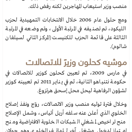
منصب وزير استيعاب المهاجرين لكنه رفض ذلك.
ومع حلول عام 2006 خلال الانتخابات التمهيدية لحزب
الليكود، تم تصنيفه في المرتبة الأولى، وتم وضعه في المرتبة
الثالثة على قائمة الحزب للكنيست (المركز الثاني لسيلفان
شالوم).
موشيه كحلون
وزيرً للاتصالات
في مارس 2009، تم تعيين كحلون كوزير للاتصالات في
حكومة نتنياهو الثانية، ثم في يناير 2011 تم تعيينه
كوزير
لشؤون الرفاهية ليحل محل إسحق هرتزوغ.
وخلال فترة توليه منصب وزير الاتصالات، روّج ونفذ إصلاح
الخلوي الذي أعلن عنه سلفه أريل أتياس، وشمل الإصلاح
منح تراخيص لمشغلي الشبكات الخلوية الافتراضية ومنح
امتياز لدخول مشغل آخر للهاتف الخلوي وهو
جولان