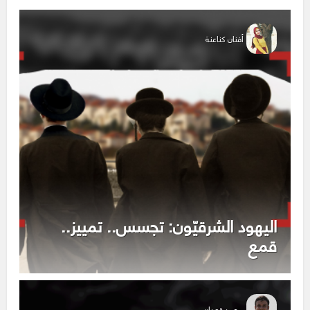
أفنان كناعنة
اليهود الشرقيّون: تجسس.. تمييز..
قمع
محمد قعدان