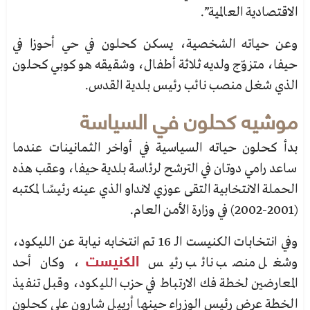
الاقتصادية العالمية”.
وعن حياته الشخصية، يسكن كحلون في حي أحوزا في
حيفا، متزوّج ولديه ثلاثة أطفال، وشقيقه هو كوبي كحلون
الذي شغل منصب نائب رئيس بلدية القدس.
موشيه كحلون في السياسة
بدأ كحلون حياته السياسية في أواخر الثمانينات عندما
ساعد رامي دوتان في الترشح لرئاسة بلدية حيفا، وعقب هذه
الحملة الانتخابية التقى عوزي لانداو الذي عينه رئيسًا لمكتبه
(2001-2002) في وزارة الأمن العام.
وفي انتخابات الكنيست الـ 16 تم انتخابه نيابة عن الليكود،
وشغل منصب نائب رئيس
الكنيست
، وكان أحد
المعارضين لخطة فك الارتباط في حزب الليكود، وقبل تنفيذ
الخطة عرض رئيس الوزراء حينها أرييل شارون على
كحلون