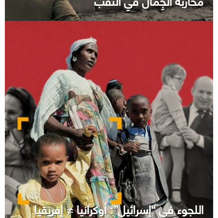
محاربة الجِمال في النقب
اللجوء في “إسرائيل”: أوكرانيا ≠ إفريقيا