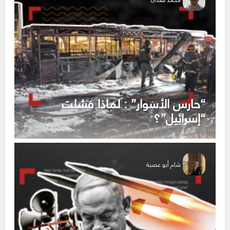
“حارس الأسوار” : لماذا فشلت
“إسرائيل”؟
شام أبو عصبة