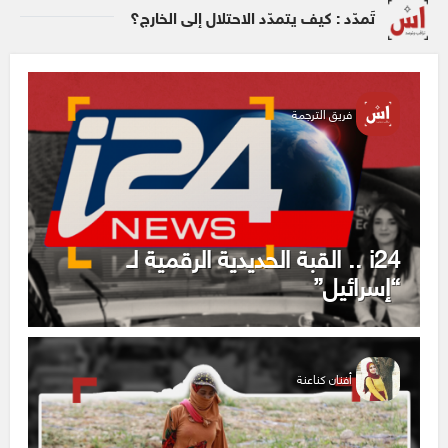
تَمدّد : كيف يتمدّد الاحتلال إلى الخارج؟
فريق الترجمة
i24 .. القبة الحديدية الرقمية لـ
“إسرائيل”
أفنان كناعنة