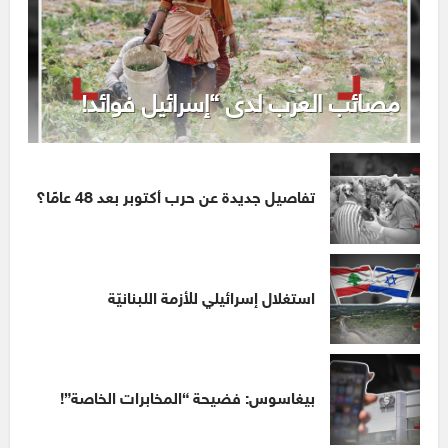
مصائب العرب لدى “إسرائيل فوائد!
تفاصيل جديدة عن حرب أكتوبر بعد 48 عامًا؟
استغلال إسرائيلي للأزمة اللبنانيّة
بيغاسوس: فضيحة “المخابرات الخاصة”!