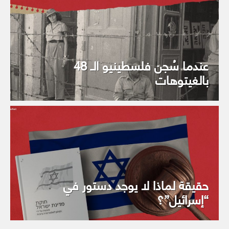
عندما سُجن فلسطينيو الـ 48
بالغيتوهات
حقيقة لماذا لا يوجد دستور في
“إسرائيل”؟