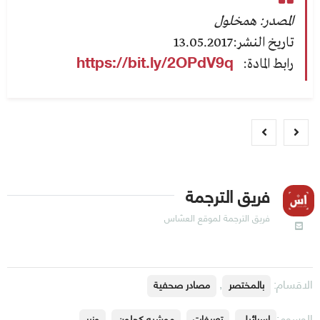
المصدر: همخلول
تاريخ النشر:13.05.2017
رابط المادة:
https://bit.ly/2OPdV9q
فريق الترجمة
فريق الترجمة لموقع العسّاس
الاقسام:
,
بالمختصر
مصادر صحفية
الوسوم:
,
,
,
إسرائيل
تعريفات
موشيه كحلون
وزير