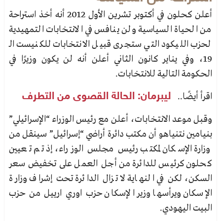
أعلن كحلون في أكتوبر تشرين الأول 2012 أنه أخذ استراحة
من الحياة السياسية ولن ينافس في الانتخابات التمهيدية
لحزب الليكود التي ستجرى قبيل الانتخابات للكنيست الـ
19، وفي يناير كانون الثاني أعلن أنه لن يكون وزيرًا في
الحكومة التالية للانتخابات.
اقرأ أيضًا..
ليبرمان: الحالة القصوى من التطرف
وقبل موعد الانتخابات، أعلن مع رئيس الوزراء “الإسرائيلي”
بنيامين نتنياهو أن مكتب دائرة أراضي “إسرائيل”
سينقل من
وزارة الإسكان لمكتب رئيس مجلس الوزراء، إذ تم تعيين
كحلون كرئيس للدائرة من أجل العمل على
تخفيض سعر
السكن، لكن في النهاية لا تزال الدائرة تحت إشراف وزارة
الإسكان ويرأسها وزير الإسكان حزب
اوري ارييل من حزب
البيت اليهودي.