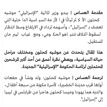
مقدمة العساس |
يبدو وزير المالية “الإسرائيلي” موشيه
كحلون الأكثر ثباتًا في الأزمة السياسية الداخلية التي
تعصف بـ “إسرائيل”، وأسهمه تزداد في الارتفاع وسط انتظار
لسقوط ائتلاف نتنياهو الحكومي، ومع غياب ليبرمان
المستقيل.
هذا المقال يتحدث عن موشيه كحلون ومختلف مراحل
حياته السياسية، ويعطي نظرة أعمق عن أحد أكبر المرشحين
المحتملين لرئاسة الحكومة “الإسرائيلية” الجديدة.
ترجمة العساس |
موشيه كحلون: ولد ونشأ في جفعات
أولغا قرب مدينة الخضيرة، لأسرة مكونة من سبعة أطفال،
والديه هما يهودا وميسا كحلون هاجرا من طرابلس في ليبيا
إلى “إسرائيل”.