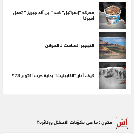
معركة “إسرائيل” ضد ” بن آند جيريز ” تصل
أميركا
التهجير الصامت لـ الجولان
كيف أدار “الكابينيت” بداية حرب أكتوبر 73؟
مُكوّن : ما هي مكوّنات الاحتلال وركائزه؟