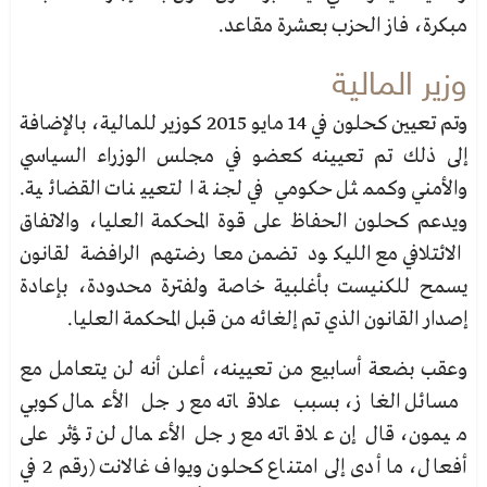
مبكرة، فاز الحزب بعشرة مقاعد.
وزير المالية
وتم تعيين كحلون في 14 مايو 2015 كوزير للمالية، بالإضافة
إلى ذلك تم تعيينه كعضو في مجلس الوزراء السياسي
والأمني ​​وكممثل حكومي في لجنة التعيينات القضائية.
ويدعم كحلون الحفاظ على قوة المحكمة العليا، والاتفاق
الائتلافي مع الليكود تضمن معارضتهم الرافضة لقانون
يسمح للكنيست بأغلبية خاصة ولفترة محدودة، بإعادة
إصدار القانون الذي تم إلغائه من قبل المحكمة العليا.
وعقب بضعة أسابيع من تعيينه، أعلن أنه لن يتعامل مع
مسائل الغاز، بسبب علاقاته مع رجل الأعمال كوبي
ميمون، قال إن علاقاته مع رجل الأعمال لن تؤثر على
أفعال، ما أدى إلى امتناع كحلون ويواف غالانت (رقم 2 في