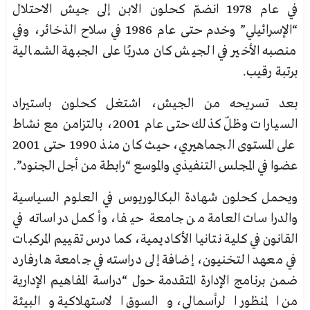
في عام 1978 انضمّ كحلون الابن إلى جيش الاحتلال
“الإسرائيلي” وخدم حتى عام 1986 في سلاح الذخائر، وفي
منصبه الأخير في الجيش كان مدربًا على الجبهة الشمالية
برتبة رقيب.
بعد تسريحه من الجيش، اشتغل كحلون باستيراد
السيارات وظلّ كذلك حتى عام 2001، بالتزامن مع نشاط
على المستوى الجماهيري، حيث كان منذ 1990 حتى 2001
عضوا في المجلس التنفيذي والموسع “رابطة من أجل
الجنود”.
ويحمل كحلون شهادة البكالوريوس في العلوم السياسية
والدراسات العامة من جامعة حيفا، وأكمل دراساته في
القانون في كلية نتانيا الأكاديمية، كما درس تقييم المركبات
في معهد التخنيون، إضافة إلى دراسته في جامعة هارفارد
ضمن
برنامج الإدارة المتقدمة حول “دراسة المفاهيم الإدارية
من المنظور الرأسمالي، والسوق الاستهلاكية والبيئة