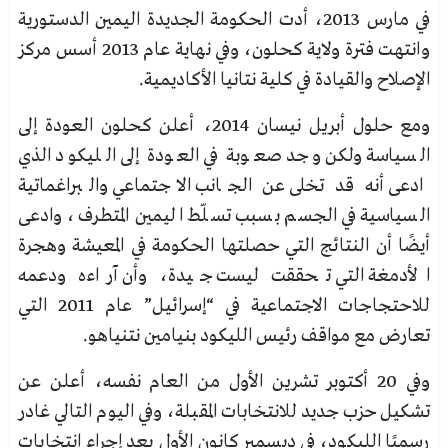
في مارس 2013، أدت الحكومة الجديدة اليمين الدستورية
وانتهت فترة ولاية كحلون، وفي نهاية عام 2013 أسس
مركز
الإصلاح والقيادة في كلية نتانيا الأكاديمية.
ومع حلول أبريل نيسان 2014، أعلن كحلون العودة إلى
السياسة ولكن وجد صعوبة في العودة إلى الليكود الذي
ادعى أنه قد تخلى عن الجانب الاجتماعي والبراغماتية
السياسية في الجسم بسبب تسلّط اليمين المتطرف، وادعى
أيضًا أن النتائج التي حصلتها الحكومة في المعيشة وهجرة
الأدمغة التي تحققت ليست جيدة، وأن آراءه ودعمه
للاحتجاجات الاجتماعية في “إسرائيل” عام 2011 التي
تعارض مع مواقف رئيس الليكود بنيامين نتنياهو.
وفي 20 أكتوبر تشرين الأول من العام نفسه، أعلن عن
تشكيل حزب جديد للانتخابات المقبلة، وفي اليوم التالي غادر
رسميًا الليكود، في ديسمبر كانون الأول بعد إجراء انتخابات