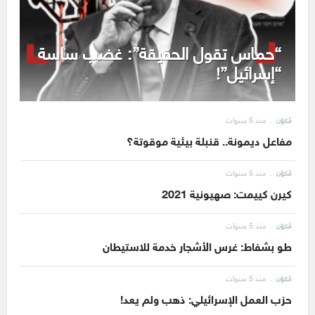
“حماس تقول الحقيقة”: غضب ساسة
“إسرائيل”!
منذ 5 سنوات
مُكوّن
مفاعل ديمونة.. قنبلة بيئية موقوتة؟
منذ 5 سنوات
مُكوّن
كيرن كييمت: صهيونية 2021
منذ 5 سنوات
مُكوّن
طو بشفاط: غرس الأشجار خدمة للاستيطان
منذ 5 سنوات
مُكوّن
حزب العمل الإسرائيلي: ذهب ولم يعد!