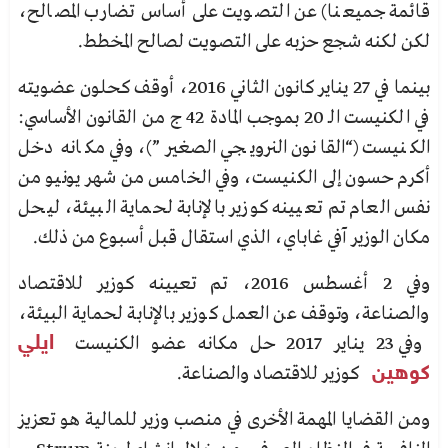
قائمة جميعنا) عن التصويت على أساس تضارب المصالح،
لكن لكنه شجع حزبه على التصويت لصالح المخطط.
بينما في 27 يناير كانون الثاني 2016، أوقف كحلون عضويته
في الكنيست الـ 20 بموجب المادة 42 ج من القانون الأساسي:
الكنيست (“القانون النرويجي الصغير”)، وفي مكانه دخل
أكرم حسون إلى الكنيست، وفي الخامس من شهر يونيو من
نفس العام تم تعيينه كوزير بالإنابة لحماية البيئة، ليحل
مكان الوزير آفي غاباي، الذي استقال قبل أسبوع من ذلك.
وفي 2 أغسطس 2016، تم تعيينه كوزير للاقتصاد
والصناعة، وتوقف عن العمل كوزير بالإنابة لحماية البيئة،
وفي 23 يناير 2017 حل مكانه عضو الكنيست
ايلي
كوهين
كوزير للاقتصاد والصناعة.
ومن القضايا المهمة الأخرى في منصب وزير للمالية هو تعزيز