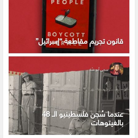
قانون تجريم مقاطعة “إسرائيل”
سجى أبو فنّة
عندما سُجن فلسطينيو الـ 48
بالغيتوهات