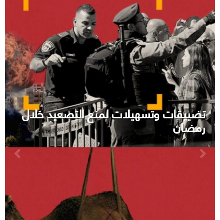
تضييقات وتسهيلات لمنع التصعيد خلال
رمضان