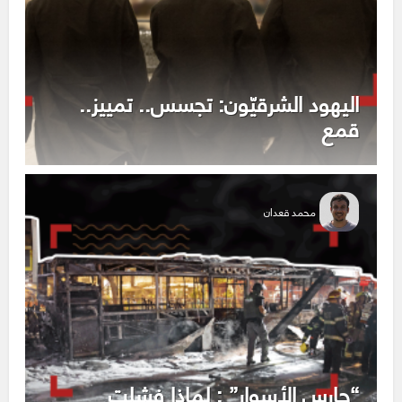
اليهود الشرقيّون: تجسس.. تمييز..
قمع
محمد قعدان
“حارس الأسوار” : لماذا فشلت