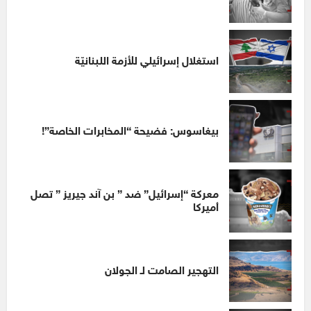
استغلال إسرائيلي للأزمة اللبنانيّة
بيغاسوس: فضيحة “المخابرات الخاصة”!
معركة “إسرائيل” ضد ” بن آند جيريز ” تصل
أميركا
التهجير الصامت لـ الجولان