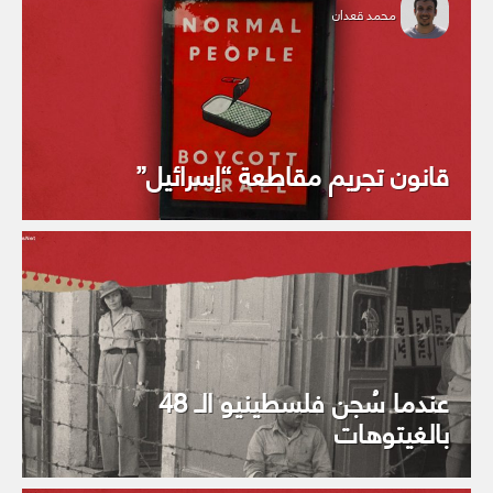
محمد قعدان
قانون تجريم مقاطعة “إسرائيل”
عندما سُجن فلسطينيو الـ 48
بالغيتوهات