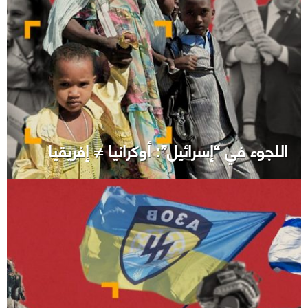
اللجوء في “إسرائيل”: أوكرانيا ≠ إفريقيا