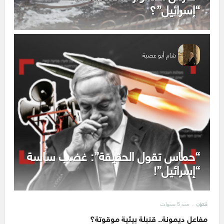
“إسرائيل”؟
شام أبو عصبة
“حماس تقول الحقيقة”: غضب ساسة
“إسرائيل”!
منذ 5 سنوات
مُكوّن
مفاعل ديمونة.. قنبلة بيئية موقوتة؟