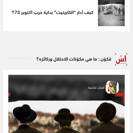
كيف أدار “الكابينيت” بداية حرب أكتوبر 73؟
مُكوّن : ما هي مكوّنات الاحتلال وركائزه؟
أفنان كناعنة