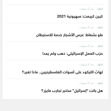
منذ 5 سنوات
مُكوّن
كيرن كييمت: صهيونية 2021
منذ 5 سنوات
مُكوّن
طو بشفاط: غرس الأشجار خدمة للاستيطان
منذ 5 سنوات
مُكوّن
حزب العمل الإسرائيلي: ذهب ولم يعد!
منذ 5 سنوات
مُكوّن
لهاث الليكود على أصوات الفلسطينيين.. ماذا تغير؟
منذ 6 سنوات
مُكوّن
هل باتت “إسرائيل” مختبر تجارب فايزر؟