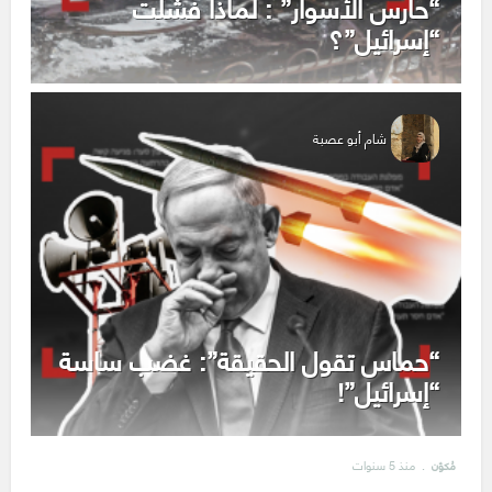
“حارس الأسوار” : لماذا فشلت
“إسرائيل”؟
شام أبو عصبة
“حماس تقول الحقيقة”: غضب ساسة
“إسرائيل”!
منذ 5 سنوات
مُكوّن