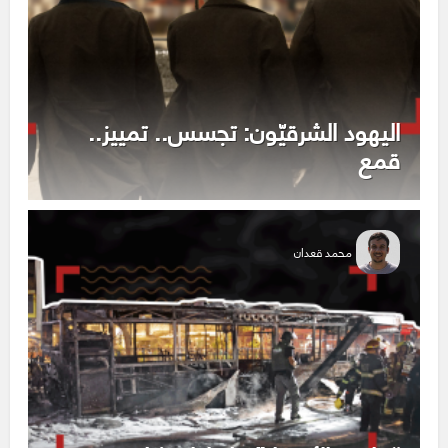
اليهود الشرقيّون: تجسس.. تمييز..
قمع
محمد قعدان