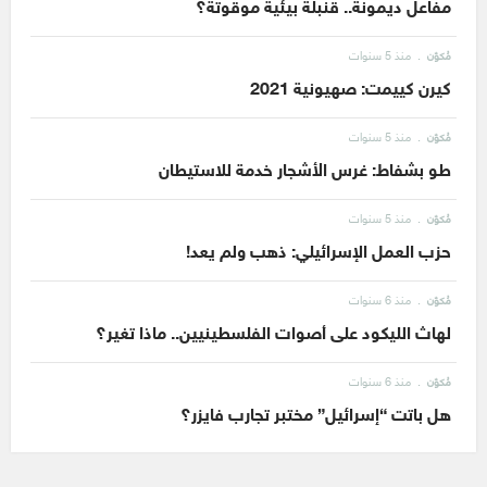
مفاعل ديمونة.. قنبلة بيئية موقوتة؟
منذ 5 سنوات
مُكوّن
كيرن كييمت: صهيونية 2021
منذ 5 سنوات
مُكوّن
طو بشفاط: غرس الأشجار خدمة للاستيطان
منذ 5 سنوات
مُكوّن
حزب العمل الإسرائيلي: ذهب ولم يعد!
منذ 6 سنوات
مُكوّن
لهاث الليكود على أصوات الفلسطينيين.. ماذا تغير؟
منذ 6 سنوات
مُكوّن
هل باتت “إسرائيل” مختبر تجارب فايزر؟