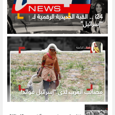
i24 .. القبة الحديدية الرقمية لـ
“إسرائيل”
أفنان كناعنة
مصائب العرب لدى “إسرائيل فوائد!