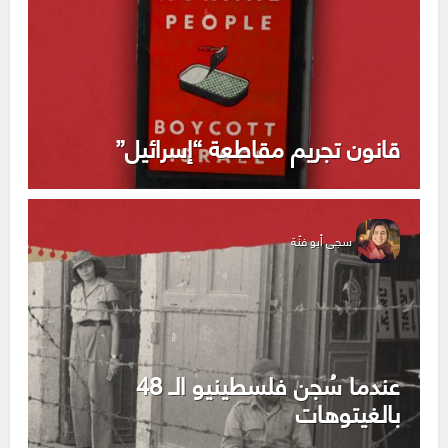
قانون تجريم مقاطعة “إسرائيل”
سجى أبو فنّة
عندما سُجن فلسطينيو الـ 48
بالغيتوهات