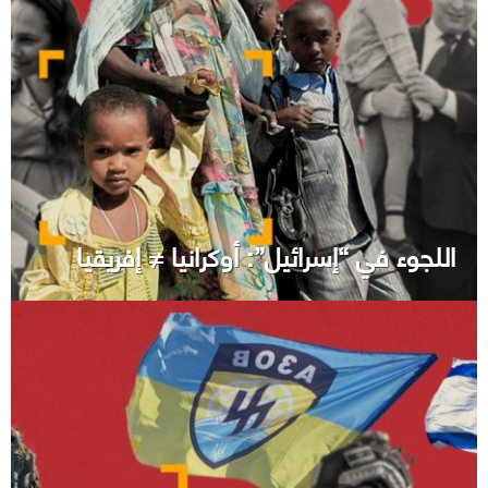
اللجوء في “إسرائيل”: أوكرانيا ≠ إفريقيا