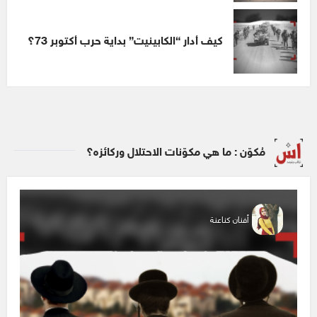
كيف أدار “الكابينيت” بداية حرب أكتوبر 73؟
مُكوّن : ما هي مكوّنات الاحتلال وركائزه؟
أفنان كناعنة