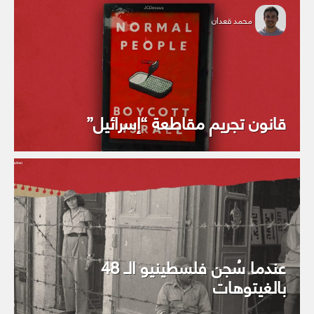
محمد قعدان
قانون تجريم مقاطعة “إسرائيل”
عندما سُجن فلسطينيو الـ 48
بالغيتوهات