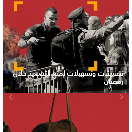
تضييقات وتسهيلات لمنع التصعيد خلال
رمضان