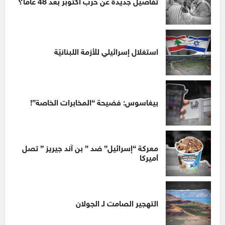
تفاصيل جديدة عن حرب أكتوبر بعد 48 عامًا؟
استغلال إسرائيلي للأزمة اللبنانيّة
بيغاسوس: فضيحة “المخابرات الخاصة”!
معركة “إسرائيل” ضد ” بن آند جيريز ” تصل
أميركا
التهجير الصامت لـ الجولان