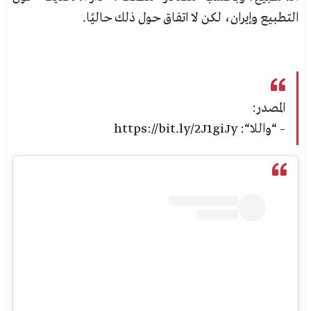
التطبيع وإيران، لكن لا اتفاق حول ذلك حاليًا.
المصدر:
– “
واللا
“: https://bit.ly/2J1giJy