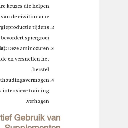
ire keuzes die helpen
n van de eiwitinname.
gieproductie tijdens
bevordert spiergroei.
s):
Deze aminozuren
de en versnellen het
herstel.
uithoudingsvermogen
s intensieve training
verhogen.
tief Gebruik van
Supplementen