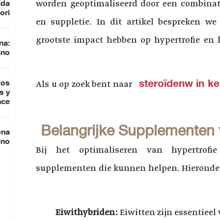
worden geoptimaliseerd door een combinat
ida
ori
en suppletie. In dit artikel bespreken w
grootste impact hebben op hypertrofie en h
na:
ano
steroïdenw in ke
los
Als u op zoek bent naar
s y
nce
Belangrijke Supplementen 
ona
ino
Bij het optimaliseren van hypertrofie
supplementen die kunnen helpen. Hieronder 
Eiwithybriden:
Eiwitten zijn essentieel 