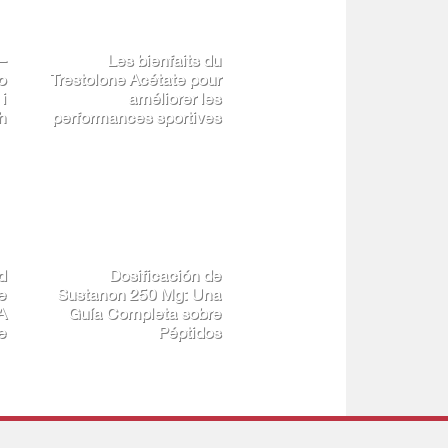
e
Waarom Boldenon
r
Geschikt is voor Lange
g
Cycli
l
:
Oxandrolon kurs –
e
Kluczowe informacje i
i
przewodnik