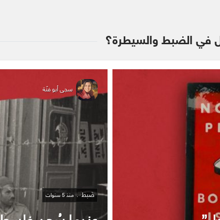
ال في الضبط والسيطرة؟
سجى أبو فنّة
ضَبط
منذ 5 سنوات
يل”
عندما سُجن فلسطينيو الـ 48 