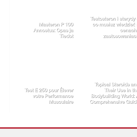
Hygetropin pour
Exploring Tesofensin
Musculation et
Peptides fo
Performances Sportives
Bodybuildin
Guida Completa a
Ciclo di Strombafort
Tb 500 für Sportler:
Benefici 
Anwendung und Vorteile
Considerazion