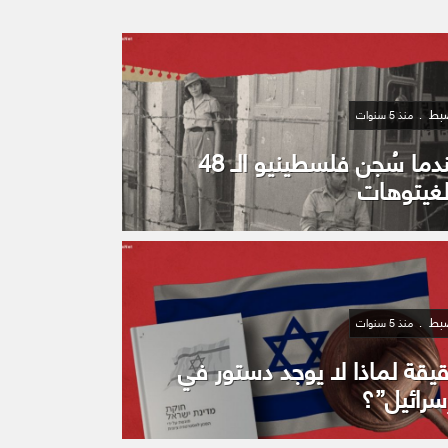
َبط
منذ 5 سنوات
عندما سُجن فلسطينيو الـ 48
لغيتوهات
َبط
منذ 5 سنوات
يقة لماذا لا يوجد دستور في
سرائيل”؟