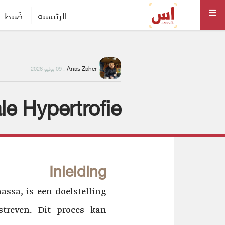
الرئيسية
ضَبط
Anas Zaher
. 09 يوليو 2026
e Hypertrofie
Inleiding
assa, is een doelstelling
astreven. Dit proces kan