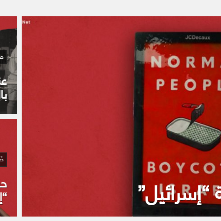
ض
با
ض
حق
 “إسرائيل”
“إ