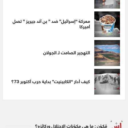
معركة “إسرائيل” ضد ” بن آند جيريز ” تصل
أميركا
التهجير الصامت لـ الجولان
كيف أدار “الكابينيت” بداية حرب أكتوبر 73؟
مُكوّن : ما هي مكوّنات الاحتلال وركائزه؟