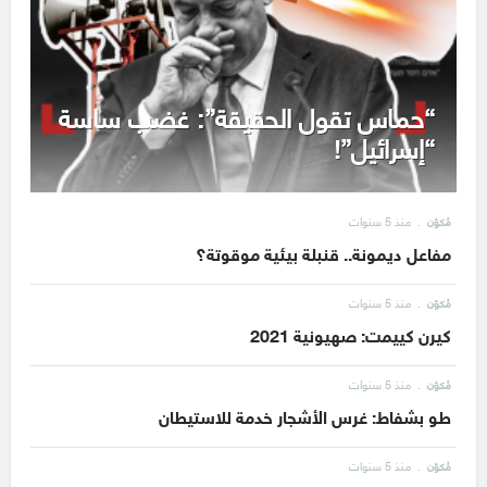
“حماس تقول الحقيقة”: غضب ساسة
“إسرائيل”!
منذ 5 سنوات
مُكوّن
مفاعل ديمونة.. قنبلة بيئية موقوتة؟
منذ 5 سنوات
مُكوّن
كيرن كييمت: صهيونية 2021
منذ 5 سنوات
مُكوّن
طو بشفاط: غرس الأشجار خدمة للاستيطان
منذ 5 سنوات
مُكوّن