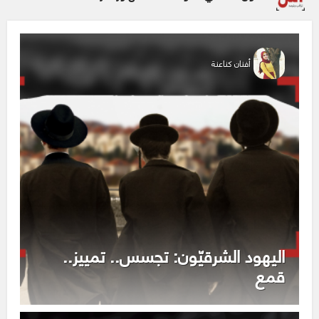
أفنان كناعنة
اليهود الشرقيّون: تجسس.. تمييز..
قمع