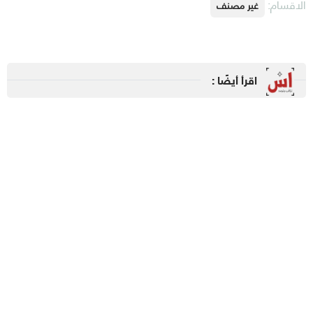
لاقسام:
غير مصنف
اقرأ أيضًا :