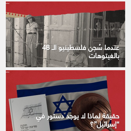
عندما سُجن فلسطينيو الـ 48
بالغيتوهات
حقيقة لماذا لا يوجد دستور في
“إسرائيل”؟