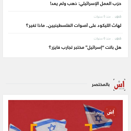
حزب العمل الإسرائيلي: ذهب ولم يعد!
منذ 5 سنوات
مُكوّن
لهاث الليكود على أصوات الفلسطينيين.. ماذا تغير؟
منذ 6 سنوات
مُكوّن
هل باتت “إسرائيل” مختبر تجارب فايزر؟
بالمختصر
فريق الترجمة