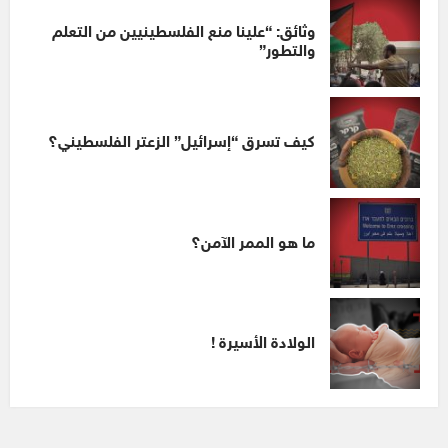
وثائق: “علينا منع الفلسطينيين من التعلم
والتطور”
كيف تسرق “إسرائيل” الزعتر الفلسطيني؟
ما هو الممر الآمن؟
الولادة الأسيرة !