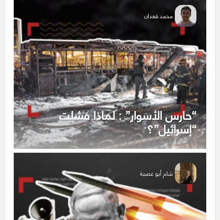
محمد قعدان
“حارس الأسوار” : لماذا فشلت
“إسرائيل”؟
شام أبو عصبة