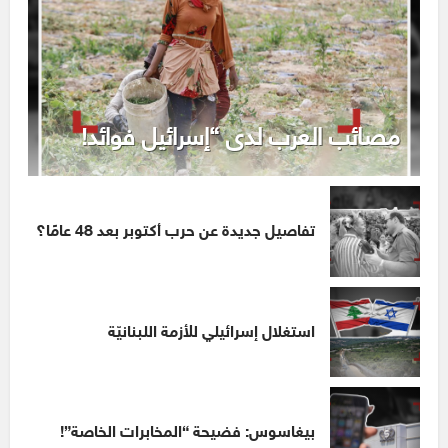
مصائب العرب لدى “إسرائيل فوائد!
تفاصيل جديدة عن حرب أكتوبر بعد 48 عامًا؟
استغلال إسرائيلي للأزمة اللبنانيّة
بيغاسوس: فضيحة “المخابرات الخاصة”!