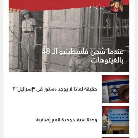
سجى أبو فنّة
عندما سُجن فلسطينيو الـ 48
بالغيتوهات
حقيقة لماذا لا يوجد دستور في “إسرائيل”؟
وحدة سيف: وحدة قمع إضافية