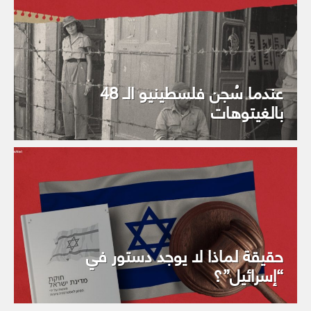
عندما سُجن فلسطينيو الـ 48
بالغيتوهات
حقيقة لماذا لا يوجد دستور في
“إسرائيل”؟