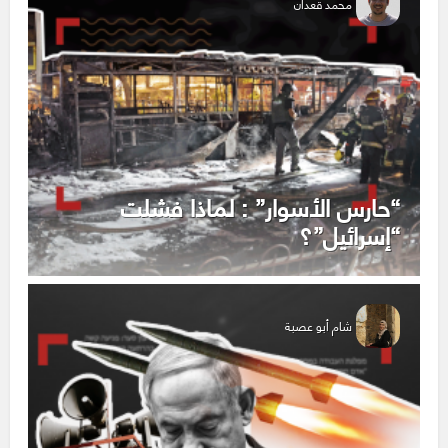
محمد قعدان
“حارس الأسوار” : لماذا فشلت
“إسرائيل”؟
شام أبو عصبة