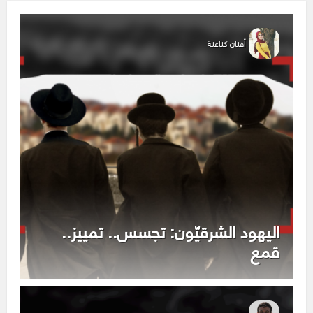
أفنان كناعنة
اليهود الشرقيّون: تجسس.. تمييز..
قمع