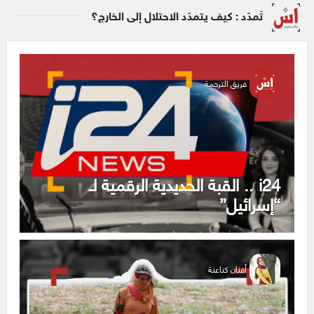
تَمدّد : كيف يتمدّد الاحتلال إلى الخارج؟
فريق الترجمة
i24 .. القبة الحديدية الرقمية لـ
“إسرائيل”
أفنان كناعنة