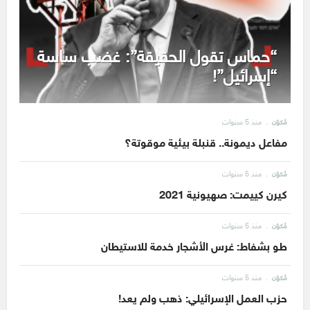
“حماس تقول الحقيقة”: غضب ساسة
“إسرائيل”!
منذ 5 سنوات
مُكوّن
مفاعل ديمونة.. قنبلة بيئية موقوتة؟
منذ 5 سنوات
مُكوّن
كيرن كييمت: صهيونية 2021
منذ 5 سنوات
مُكوّن
طو بشفاط: غرس الأشجار خدمة للاستيطان
منذ 5 سنوات
مُكوّن
حزب العمل الإسرائيلي: ذهب ولم يعد!