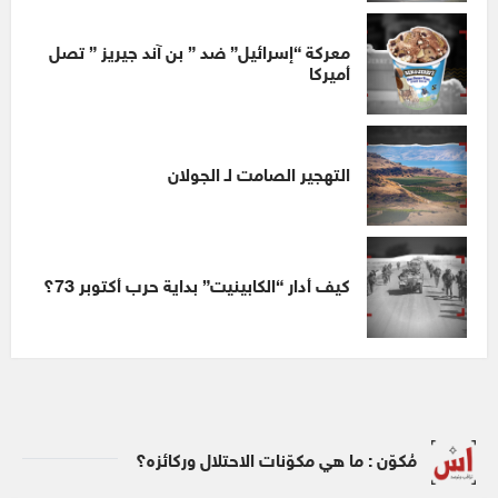
معركة “إسرائيل” ضد ” بن آند جيريز ” تصل
أميركا
التهجير الصامت لـ الجولان
كيف أدار “الكابينيت” بداية حرب أكتوبر 73؟
مُكوّن : ما هي مكوّنات الاحتلال وركائزه؟