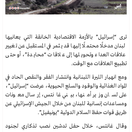
ترى “إسرائيل” بالأزمة الاقتصادية الخانقة التي يعانيها
لبنان مدخلًا محتملًا إليها قد يثمر في المستقبل عن تغيير
علاقات العداء وتحويلها إلى علاقات “محايدة”، أو حتى
تطبيع العلاقات مع الوقت.
ومع انهيار الليرة اللبنانية وانتشار الفقر والنقص الحاد في
المواد الغذائية والوقود والسلع الحيوية، عرضت “إسرائيل”،
على لسان وزير أمنها، بيني غانتس، إرسال معونات
ومساعدات إنسانية للبنان من خلال الجيش الإسرائيلي عن
طريق قوات حفظ السلام الدولية “يونيفيل”.
وقال غانتس، خلال حفل تدشين نصب تذكاري لجنود