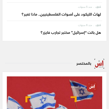
منذ 5 سنوات
مُكوّن
لهاث الليكود على أصوات الفلسطينيين.. ماذا تغير؟
منذ 6 سنوات
مُكوّن
هل باتت “إسرائيل” مختبر تجارب فايزر؟
بالمختصر
فريق الترجمة