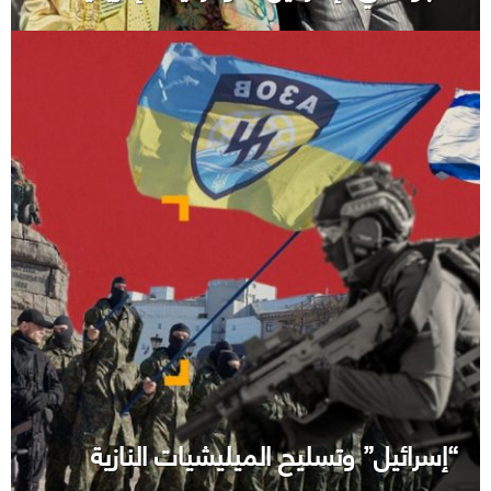
“إسرائيل” وتسليح الميليشيات النازية