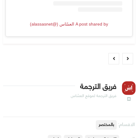
A post shared by العسّاس (@alassasnet)
فريق الترجمة
فريق الترجمة لموقع العسّاس
الاقسام:
بالمختصر