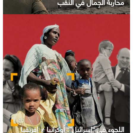
محاربة الجِمال في النقب
اللجوء في “إسرائيل”: أوكرانيا ≠ إفريقيا