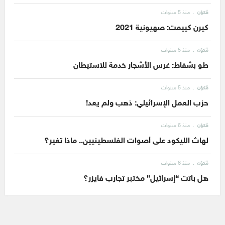
منذ 5 سنوات
مُكوّن
كيرن كييمت: صهيونية 2021
منذ 5 سنوات
مُكوّن
طو بشفاط: غرس الأشجار خدمة للاستيطان
منذ 5 سنوات
مُكوّن
حزب العمل الإسرائيلي: ذهب ولم يعد!
منذ 6 سنوات
مُكوّن
لهاث الليكود على أصوات الفلسطينيين.. ماذا تغير؟
منذ 6 سنوات
مُكوّن
هل باتت “إسرائيل” مختبر تجارب فايزر؟