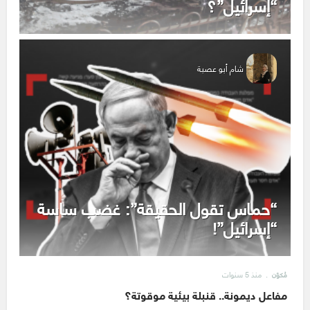
“إسرائيل”؟
شام أبو عصبة
“حماس تقول الحقيقة”: غضب ساسة
“إسرائيل”!
منذ 5 سنوات
مُكوّن
مفاعل ديمونة.. قنبلة بيئية موقوتة؟