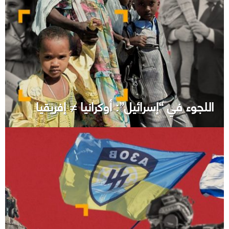
اللجوء في “إسرائيل”: أوكرانيا ≠ إفريقيا