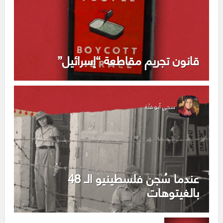
قانون تجريم مقاطعة “إسرائيل”
سجى أبو فنّة
عندما سُجن فلسطينيو الـ 48
بالغيتوهات