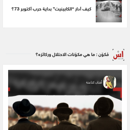
كيف أدار “الكابينيت” بداية حرب أكتوبر 73؟
مُكوّن : ما هي مكوّنات الاحتلال وركائزه؟
أفنان كناعنة