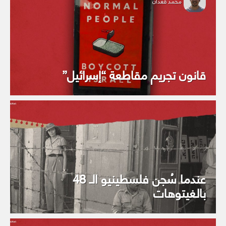
محمد قعدان
قانون تجريم مقاطعة “إسرائيل”
عندما سُجن فلسطينيو الـ 48
بالغيتوهات