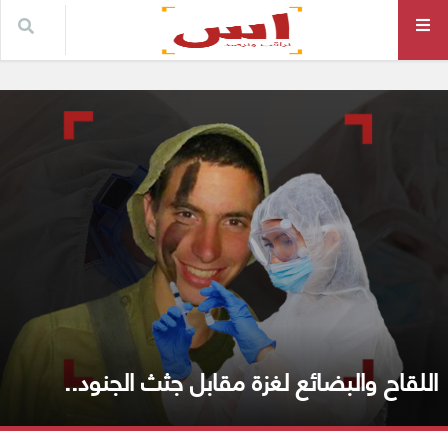
اللقاح والبضائع لغزة مقابل جثث الجنود..