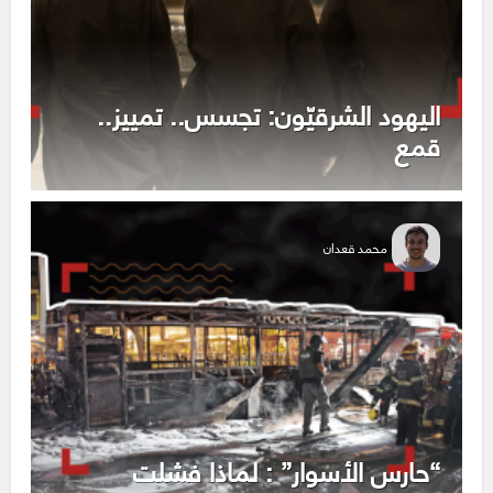
اليهود الشرقيّون: تجسس.. تمييز..
قمع
محمد قعدان
“حارس الأسوار” : لماذا فشلت