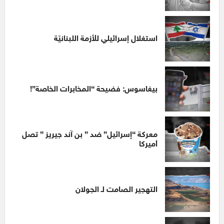
استغلال إسرائيلي للأزمة اللبنانيّة
بيغاسوس: فضيحة “المخابرات الخاصة”!
معركة “إسرائيل” ضد ” بن آند جيريز ” تصل
أميركا
التهجير الصامت لـ الجولان