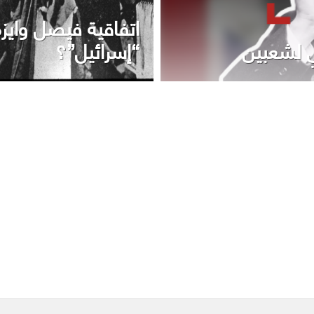
اتفاقية فيصل وايزما
ي لشعبين
“إسرائيل”؟