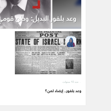
وعد بلفور البديل: وطن قوم
سوار قربي
منذ 10 سنوات
وعد بلفور.. إرضاء لمن؟