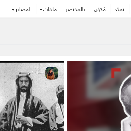
تَمدّد
مُكوّن
بالمختصر
ملفات
المصادر
ديمة غسّان