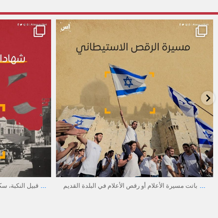
alassasnet
أبريل 18
...
...
يمتدّ تاريخ الصراع حول الأذان حتّى ما قبل النكبة؛
باتت مسيرة الأع