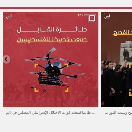
alassasnet
أبريل 23
...
يستعدّ المسيحيون للاحتفال بعيد الفصح وسبت النور ب