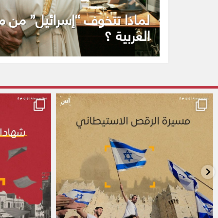
لماذا تتخوف “إسرائيل” من مب
العربية ؟
alassasnet