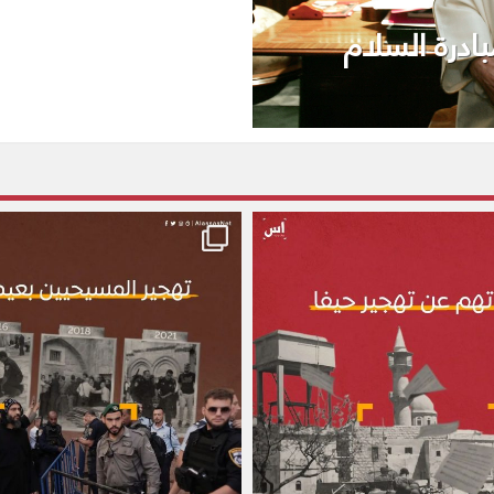
ادرة السلام
alassasnet