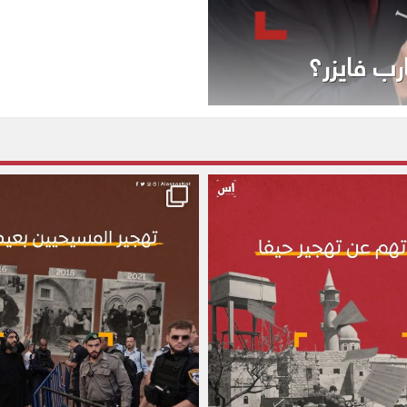
رب فايزر؟
alassasnet