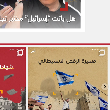
هل باتت “إسرائيل” مختبر تجا
alassasnet
alassasnet