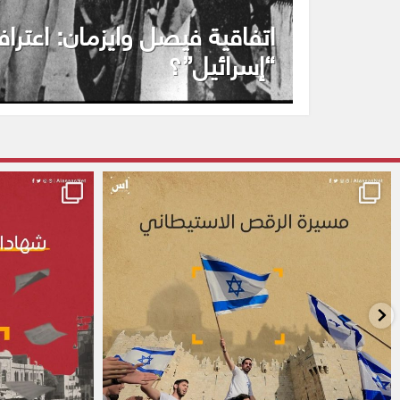
اتفاقية فيصل وايزمان: اعتراف
“إسرائيل”؟
alassasnet
alassasnet